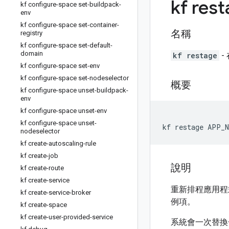
kf res
kf configure-space set-buildpack-
env
kf configure-space set-container-
名稱
registry
kf configure-space set-default-
domain
kf restage
-
kf configure-space set-env
kf configure-space set-nodeselector
概要
kf configure-space unset-buildpack-
env
kf configure-space unset-env
kf configure-space unset-
kf restage APP_N
nodeselector
kf create-autoscaling-rule
kf create-job
說明
kf create-route
kf create-service
重新排程應用程
kf create-service-broker
例項。
kf create-space
kf create-user-provided-service
系統會一次替換