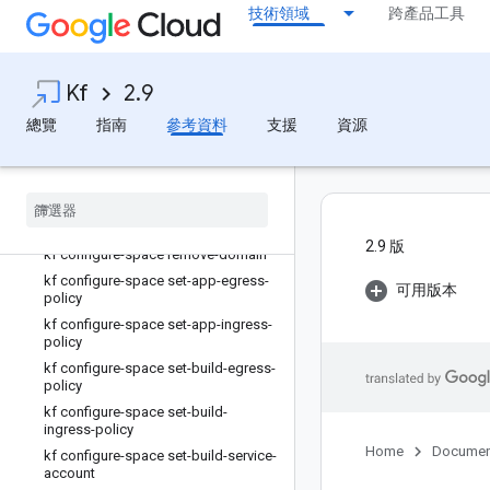
kf configure-space append-domain
技術領域
跨產品工具
kf configure-space get-build-
service-account
kf configure-space get-buildpack-
env
Kf
2.9
kf configure-space get-container-
總覽
指南
參考資料
支援
資源
registry
kf configure-space get-domains
kf configure-space get-execution-
env
kf configure-space get-nodeselector
2.9 版
kf configure-space remove-domain
kf configure-space set-app-egress-
可用版本
policy
kf configure-space set-app-ingress-
policy
kf configure-space set-build-egress-
policy
kf configure-space set-build-
ingress-policy
Home
Documen
kf configure-space set-build-service-
account