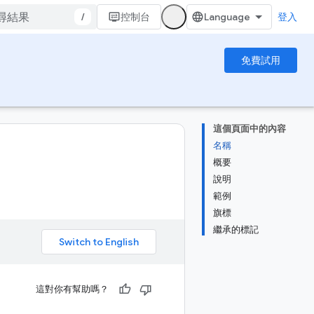
/
控制台
登入
免費試用
這個頁面中的內容
名稱
概要
說明
範例
旗標
繼承的標記
。
這對你有幫助嗎？