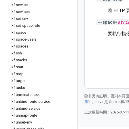
kf service
將 HTT
kf services
kf set-env
--space=
stri
kf set-space-role
kf space
要執行指
kf space-users
kf spaces
kf ssh
kf stacks
kf start
kf stop
kf target
kf tasks
kf terminate-task
除非另有註明，否則本頁
kf unbind-route-service
策
》。Java 是 Oracl
kf unbind-service
上次更新時間：2026-07-1
kf unmap-route
kf unset-env