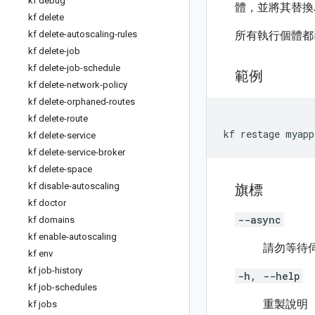
kf debug
體，並將其替換
kf delete
kf delete-autoscaling-rules
所有執行個體都
kf delete-job
kf delete-job-schedule
範例
kf delete-network-policy
kf delete-orphaned-routes
kf delete-route
kf restage myapp
kf delete-service
kf delete-service-broker
kf delete-space
kf disable-autoscaling
旗標
kf doctor
--async
kf domains
kf enable-autoscaling
請勿等待
kf env
kf job-history
-h, --help
kf job-schedules
重製說明
kf jobs