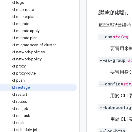
kf logs
kf map-route
繼承的標記
kf marketplace
kf migrate
這些標記會繼承
kf migrate apply
--as=
string
kf migrate plan
kf migrate scan-cf-cluster
要冒用來
kf network-policies
kf network-policy
--as-group=
s
kf proxy
要冒用身
kf proxy-route
kf push
--config=
str
kf restage
kf restart
用於 CLI
kf routes
--kubeconfig
kf run-job
kf run-task
用於 CLI 
kf scale
kf schedule-job
--log-http