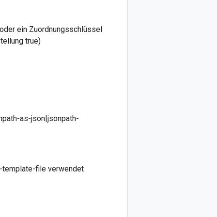
ld oder ein Zuordnungsschlüssel
tellung true)
npath-as-json|jsonpath-
o-template-file verwendet