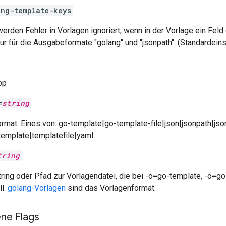
ing-template-keys
 werden Fehler in Vorlagen ignoriert, wenn in der Vorlage ein Fe
t nur für die Ausgabeformate "golang" und "jsonpath". (Standardeins
pp
=
string
mat. Eines von: go-template|go-template-file|json|jsonpath|jso
template|templatefile|yaml.
tring
ring oder Pfad zur Vorlagendatei, die bei -o=go-template, -o=g
ll.
golang-Vorlagen
sind das Vorlagenformat.
e Flags