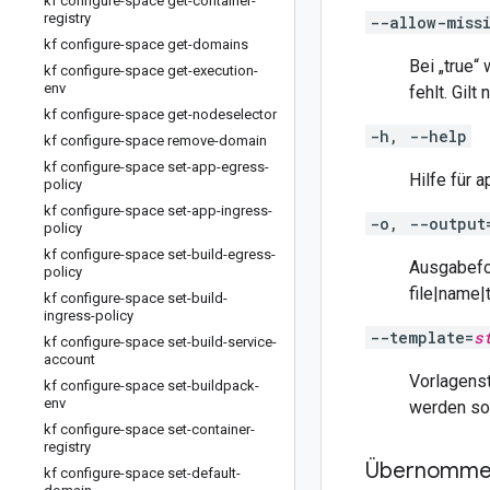
kf configure-space get-container-
registry
--allow-miss
kf configure-space get-domains
Bei „true“
kf configure-space get-execution-
env
fehlt. Gil
kf configure-space get-nodeselector
-h, --help
kf configure-space remove-domain
kf configure-space set-app-egress-
Hilfe für a
policy
kf configure-space set-app-ingress-
-o, --output
policy
kf configure-space set-build-egress-
Ausgabefor
policy
file|name|
kf configure-space set-build-
ingress-policy
--template=
s
kf configure-space set-build-service-
account
Vorlagenst
kf configure-space set-buildpack-
env
werden so
kf configure-space set-container-
registry
Übernommen
kf configure-space set-default-