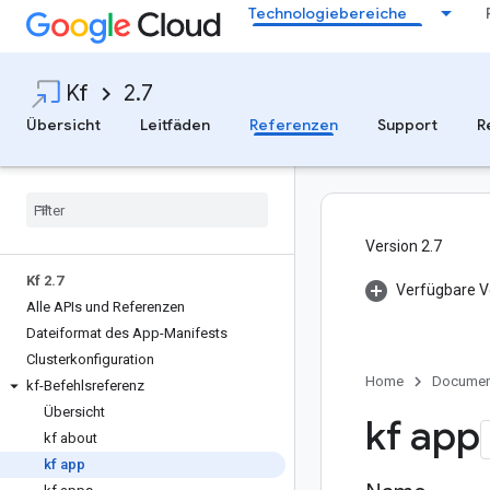
Technologiebereiche
Kf
2.7
Übersicht
Leitfäden
Referenzen
Support
R
Version 2.7
Kf 2
.
7
Verfügbare V
Alle APIs und Referenzen
Dateiformat des App-Manifests
Clusterkonfiguration
Home
Documen
kf-Befehlsreferenz
Übersicht
kf app
kf about
kf app