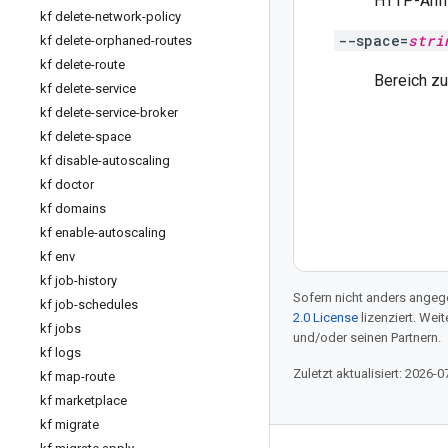
HTTP-Anfr
kf delete-network-policy
--space=
stri
kf delete-orphaned-routes
kf delete-route
Bereich zu
kf delete-service
kf delete-service-broker
kf delete-space
kf disable-autoscaling
kf doctor
kf domains
kf enable-autoscaling
kf env
kf job-history
Sofern nicht anders angege
kf job-schedules
2.0 License
lizenziert. Wei
kf jobs
und/oder seinen Partnern.
kf logs
Zuletzt aktualisiert: 2026-0
kf map-route
kf marketplace
kf migrate