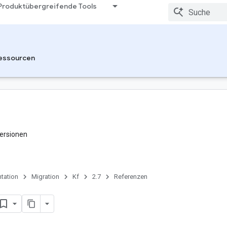
Produktübergreifende Tools
essourcen
ersionen
tation
Migration
Kf
2.7
Referenzen