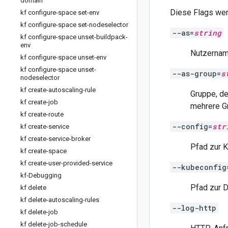
domain
Diese Flags we
kf configure-space set-env
kf configure-space set-nodeselector
--as=
string
kf configure-space unset-buildpack-
env
Nutzernam
kf configure-space unset-env
kf configure-space unset-
--as-group=
s
nodeselector
kf create-autoscaling-rule
Gruppe, de
kf create-job
mehrere G
kf create-route
--config=
str
kf create-service
kf create-service-broker
Pfad zur K
kf create-space
kf create-user-provided-service
--kubeconfig
kf-Debugging
Pfad zur D
kf delete
kf delete-autoscaling-rules
--log-http
kf delete-job
kf delete-job-schedule