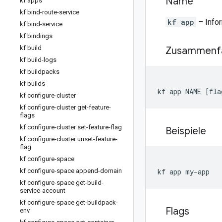
Name
kf apps
kf bind-route-service
kf app
– Info
kf bind-service
kf bindings
kf build
Zusammenf
kf build-logs
kf buildpacks
kf builds
kf app NAME [fla
kf configure-cluster
kf configure-cluster get-feature-
flags
kf configure-cluster set-feature-flag
Beispiele
kf configure-cluster unset-feature-
flag
kf configure-space
kf configure-space append-domain
kf app my-app
kf configure-space get-build-
service-account
kf configure-space get-buildpack-
Flags
env