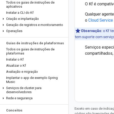
Todos os guias de instruções de
O Kf é compatív
aplicativos
Instalar a CLI do Kf
Qualquer agente
Criação e implantação
o
Cloud Service
Geração de registros e monitoramento
Observação:
o Kf te
Operações
tem suporte com serviço
Guias de instruções de plataformas
Serviços especi
Todos os guias de instruções de
compartilhados,
plataformas
Instalar o Kf
Atualizar o Kf
Avaliação e migração
Implantar o app de exemplo Spring
Music
Serviços de cluster para
desenvolvedores
Rede e segurança
Exceto em caso de indicaç
Conceitos
código são licenciadas d