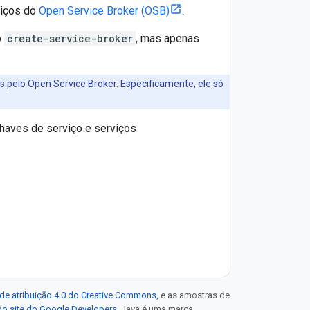
viços do
Open Service Broker (OSB)
.
o
create-service-broker
, mas apenas
 pelo Open Service Broker. Especificamente, ele só
chaves de serviço e serviços
de atribuição 4.0 do Creative Commons
, e as amostras de
 do site do Google Developers
. Java é uma marca