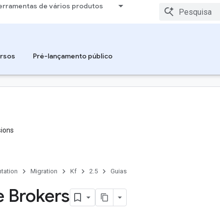
erramentas de vários produtos
rsos
Pré-lançamento público
sions
tation
Migration
Kf
2.5
Guias
e Brokers