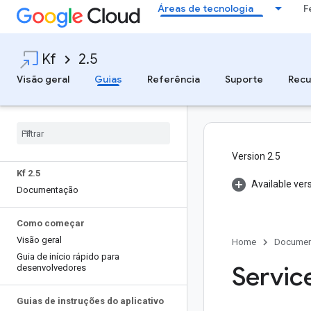
Áreas de tecnologia
F
Kf
2.5
Visão geral
Guias
Referência
Suporte
Recu
Version 2.5
Kf 2
.
5
Available ver
Documentação
Como começar
Visão geral
Home
Documen
Guia de início rápido para
Servic
desenvolvedores
Guias de instruções do aplicativo