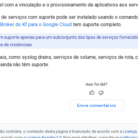
el com a vinculação e o provisionamento de aplicativos aos ser
 de serviços com suporte pode ser instalado usando o comand
 Broker do Kf para o Google Cloud
tem suporte completo.
m suporte apenas para um subconjunto dos tipos de serviços fornecidos
s de credenciais.
ais, como syslog drains, serviços de volume, serviços de rota, 
 ainda não têm suporte.
Isso foi útil?
Envie comentários
ão contrária, o conteúdo desta página é licenciado de acordo com a
Licença 
e acordo com a
Licença Apache 2.0
. Para mais detalhes, consulte as
políticas