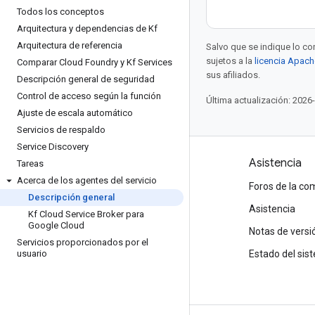
Todos los conceptos
Arquitectura y dependencias de Kf
Arquitectura de referencia
Salvo que se indique lo con
sujetos a la
licencia Apach
Comparar Cloud Foundry y Kf Services
sus afiliados.
Descripción general de seguridad
Control de acceso según la función
Última actualización: 2026
Ajuste de escala automático
Servicios de respaldo
Service Discovery
Productos y precios
Asistencia
Tareas
Acerca de los agentes del servicio
Ve todos los productos
Foros de la c
Descripción general
Precios de Google Cloud
Asistencia
Kf Cloud Service Broker para
Google Cloud
Google Cloud Marketplace
Notas de versi
Servicios proporcionados por el
usuario
Comunícate con Ventas
Estado del sis