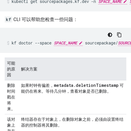
kubectl
get
sourcepackages.kf.dev
-n
SPACE_NAME
kf
CLI 可以帮助您检查一些问题：
kf
doctor
--space
SPACE_NAME
sourcepackage/
SOURC
可能
的原
解决方案
因
metadata.deletionTimestamp
删除
如果时钟有偏差，
可
时间
能仍在将来。等待几分钟，查看对象是否已删除。
戳在
将
来。
该对
终结器存在于对象上，在删除对象之前，必须由设置终结
象上
器的控制器将其删除。