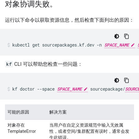
对象协调失败。
运行以下命令以获取资源信息，然后检查下面列出的原因：
kubectl
get
sourcepackages.kf.dev
-n
SPACE_NAME
kf
CLI 可以帮助您检查一些问题：
kf
doctor
--space
SPACE_NAME
sourcepackage/
SOURC
可能的原因
解决方案
对象存在
当用户在自定义资源规范中输入无效属
TemplateError
性，或者空间/集群配置有误时，通常会发
生此错误。