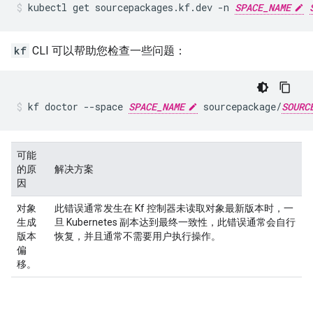
kubectl
get
sourcepackages.kf.dev
-n
SPACE_NAME
kf
CLI 可以帮助您检查一些问题：
kf
doctor
--space
SPACE_NAME
sourcepackage/
SOURC
可能
的原
解决方案
因
对象
此错误通常发生在 Kf 控制器未读取对象最新版本时，一
生成
旦 Kubernetes 副本达到最终一致性，此错误通常会自行
版本
恢复，并且通常不需要用户执行操作。
偏
移。