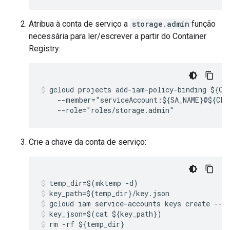
Atribua à conta de serviço a
storage.admin
função
necessária para ler/escrever a partir do Container
Registry:
gcloud projects add-iam-policy-binding ${CLU
    --member="serviceAccount:${SA_NAME}@${CLU
    --role="roles/storage.admin"
Crie a chave da conta de serviço:
key_path=${temp_dir}/key.json
gcloud iam service-accounts keys create --i
key_json=$(cat ${key_path})
rm -rf ${temp_dir}