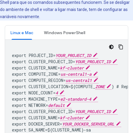
Shell para que os comandos subsequentes funcionem. Se se desligar
do ambiente de shell e voltar a ligar mais tarde, tem de configurar as
variáveis novamente.
Linux e Mac
Windows PowerShell
export PROJECT_ID=
YOUR_PROJECT_ID
export CLUSTER_PROJECT_ID=
YOUR_PROJECT_ID
export CLUSTER_NAME=
kf-cluster
export COMPUTE_ZONE=
us-central1-a
export COMPUTE_REGION=
us-central1
export CLUSTER_LOCATION=${COMPUTE_
ZONE
} # Repla
export NODE_COUNT=
4
export MACHINE_TYPE=
e2-standard-4
export NETWORK=
default
export CLUSTER_PROJECT_ID=
YOUR_PROJECT_ID
export CLUSTER_NAME=
kf-cluster
export DOCKER_SERVER=
YOUR_DOCKER_SERVER_URL
export SA_NAME=${CLUSTER_NAME}-sa
