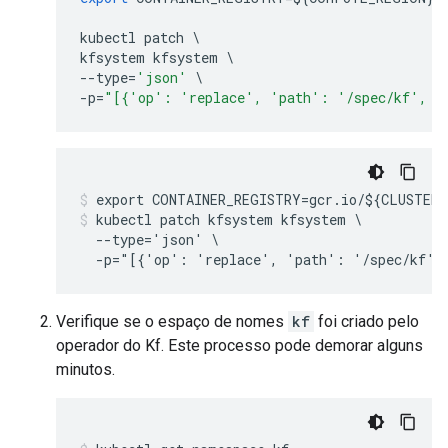
kubectl
patch
kfsystem
kfsystem
--
type
=
'json'
-
p
=
"[{'op': 'replace', 'path': '/spec/kf', '
kubectl patch kfsystem kfsystem \

  --type='json' \

Verifique se o espaço de nomes
kf
foi criado pelo
operador do Kf. Este processo pode demorar alguns
minutos.