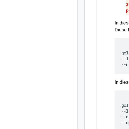
z
P
In die
Diese 
gcl
--l
In die
gcl
--l
--n