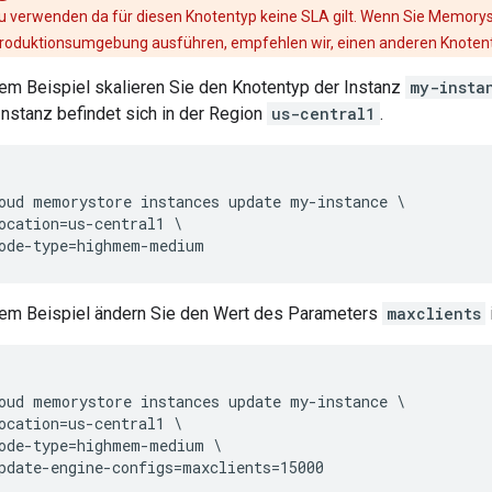
u verwenden da für diesen Knotentyp keine SLA gilt. Wenn Sie Memoryst
roduktionsumgebung ausführen, empfehlen wir, einen anderen Knoten
sem Beispiel skalieren Sie den Knotentyp der Instanz
my-insta
Instanz befindet sich in der Region
us-central1
.
oud memorystore instances update my-instance \

ocation=us-central1 \

sem Beispiel ändern Sie den Wert des Parameters
maxclients
oud memorystore instances update my-instance \

ocation=us-central1 \

ode-type=highmem-medium \
