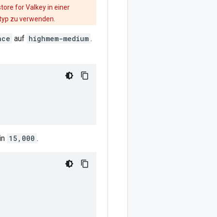
ore for Valkey in einer
typ zu verwenden.
nce
auf
highmem-medium
.
in
15,000
.