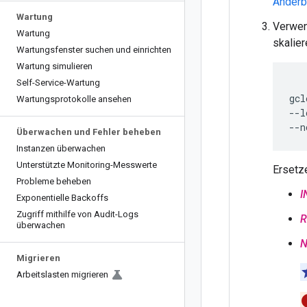
Änderb
Wartung
Verwen
Wartung
skalier
Wartungsfenster suchen und einrichten
Wartung simulieren
Self-Service-Wartung
gcl
Wartungsprotokolle ansehen
--l
--n
Überwachen und Fehler beheben
Instanzen überwachen
Unterstützte Monitoring-Messwerte
Ersetz
Probleme beheben
I
Exponentielle Backoffs
Zugriff mithilfe von Audit-Logs
R
überwachen
N
Migrieren
Arbeitslasten migrieren