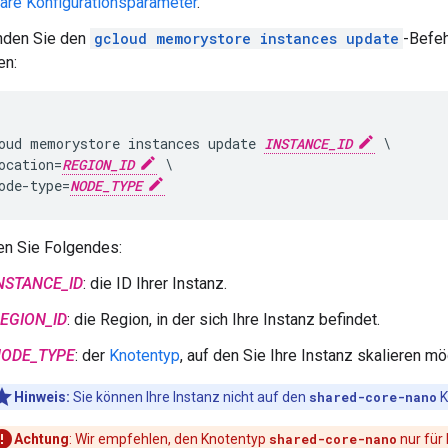
are Konfigurationsparameter
.
den Sie den
gcloud memorystore instances update
-Befeh
en:
oud memorystore instances update 
INSTANCE_ID
 \

ocation=
REGION_ID
 \

ode-type=
NODE_TYPE
en Sie Folgendes:
NSTANCE_ID
: die ID Ihrer Instanz.
EGION_ID
: die Region, in der sich Ihre Instanz befindet.
ODE_TYPE
: der
Knotentyp
, auf den Sie Ihre Instanz skalieren mö
Hinweis:
Sie können Ihre Instanz nicht auf den
shared-core-nano
K
Achtung
: Wir empfehlen, den Knotentyp
shared-core-nano
nur für