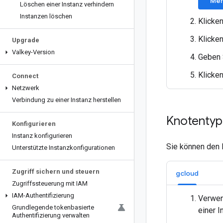
Mem
Löschen einer Instanz verhindern
Instanzen löschen
Klicken
Klicke
Upgrade
Valkey-Version
Geben 
Klicke
Connect
Netzwerk
Verbindung zu einer Instanz herstellen
Knotentyp 
Konfigurieren
Instanz konfigurieren
Sie können den 
Unterstützte Instanzkonfigurationen
Zugriff sichern und steuern
gcloud
Zugriffssteuerung mit IAM
IAM-Authentifizierung
Verwen
Grundlegende tokenbasierte
einer I
Authentifizierung verwalten