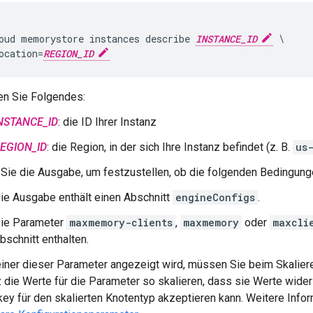
oud memorystore instances describe 
INSTANCE_ID
 \

ocation=
REGION_ID
en Sie Folgendes:
NSTANCE_ID
: die ID Ihrer Instanz
EGION_ID
: die Region, in der sich Ihre Instanz befindet (z. B.
us
Sie die Ausgabe, um festzustellen, ob die folgenden Bedingungen
ie Ausgabe enthält einen Abschnitt
engineConfigs
.
ie Parameter
maxmemory-clients
,
maxmemory
oder
maxcli
bschnitt enthalten.
iner dieser Parameter angezeigt wird, müssen Sie beim Skalier
z die Werte für die Parameter so skalieren, dass sie Werte wid
key für den skalierten Knotentyp akzeptieren kann. Weitere Infor