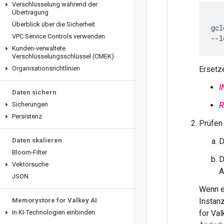
Verschlüsselung während der
Übertragung
Überblick über die Sicherheit
gcl
VPC Service Controls verwenden
--l
Kunden-verwaltete
Verschlüsselungsschlüssel (CMEK)
Organisationsrichtlinien
Ersetz
I
Daten sichern
Sicherungen
R
Persistenz
Prüfen 
Daten skalieren
D
Bloom-Filter
D
Vektorsuche
A
JSON
Wenn e
Memorystore for Valkey AI
Instan
In KI-Technologien einbinden
for Val