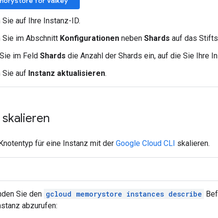
orystore for Valkey
 Sie auf Ihre Instanz-ID.
n Sie im Abschnitt
Konfigurationen
neben
Shards
auf das Stift
Sie im Feld
Shards
die Anzahl der Shards ein, auf die Sie Ihre I
n Sie auf
Instanz aktualisieren
.
skalieren
Knotentyp für eine Instanz mit der
Google Cloud CLI
skalieren.
den Sie den
gcloud memorystore instances describe
Bef
nstanz abzurufen: