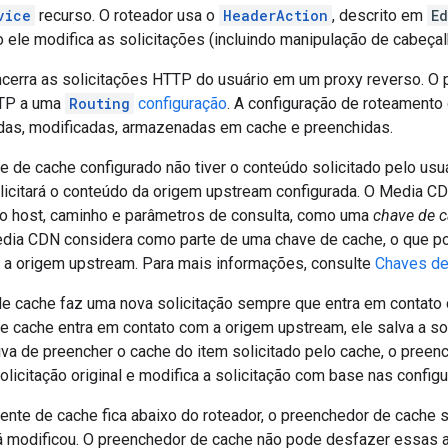
vice
recurso. O roteador usa o
HeaderAction
, descrito em
E
 ele modifica as solicitações (incluindo manipulação de cabeçal
erra as solicitações HTTP do usuário em um proxy reverso. O 
TTP a uma
Routing
configuração
. A configuração de roteamento
as, modificadas, armazenadas em cache e preenchidas.
 de cache configurado não tiver o conteúdo solicitado pelo us
olicitará o conteúdo da origem upstream configurada. O Media 
mo host, caminho e parâmetros de consulta, como uma
chave de 
edia CDN considera como parte de uma chave de cache, o que po
a origem upstream. Para mais informações, consulte
Chaves de
e cache faz uma nova solicitação sempre que entra em contato
 cache entra em contato com a origem upstream, ele salva a soli
tiva de preencher o cache do item solicitado pelo cache, o pree
olicitação original e modifica a solicitação com base nas confi
te de cache fica abaixo do roteador, o preenchedor de cache
já modificou. O preenchedor de cache não pode desfazer essas al