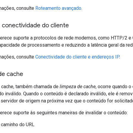
mações, consulte
Roteamento avançado
.
 conectividade do cliente
rece suporte a protocolos de rede modernos, como HTTP/2 e QU
pacidade de processamento e reduzindo a latência geral da red
mações, consulte
Conectividade do cliente e endereços IP
.
 de cache
de cache, também chamada de
limpeza de cache
, ocorre quando 
do inválido. Quando o conteúdo é declarado inválido, ele é remo
servidor de origem na próxima vez que o conteúdo for solicitad
rece suporte às seguintes maneiras de invalidar o conteúdo:
e caminho do URL