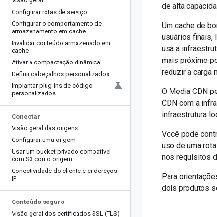
Visão geral
de alta capacid
Configurar rotas de serviço
Configurar o comportamento de
Um cache de bor
armazenamento em cache
usuários finais
Invalidar conteúdo armazenado em
usa a infraestr
cache
mais próximo pos
Ativar a compactação dinâmica
reduzir a carga 
Definir cabeçalhos personalizados
Implantar plug-ins de código
O Media CDN per
personalizados
CDN com a infra
infraestrutura loc
Conectar
Visão geral das origens
Você pode contr
Configurar uma origem
uso de uma rota
Usar um bucket privado compatível
nos requisitos 
com S3 como origem
Conectividade do cliente e endereços
Para orientaçõe
IP
dois produtos s
Conteúdo seguro
Visão geral dos certificados SSL (TLS)