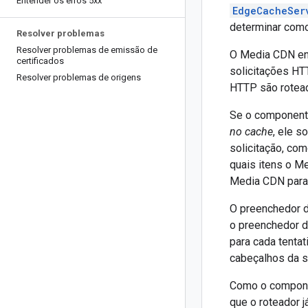
Entender os erros 5xx
EdgeCacheSer
determinar como
Resolver problemas
Resolver problemas de emissão de
O Media CDN enc
certificados
solicitações H
Resolver problemas de origens
HTTP são rotead
Se o componente
no cache
, ele s
solicitação, co
quais itens o M
Media CDN para 
O preenchedor d
o preenchedor de
para cada tenta
cabeçalhos da s
Como o componen
que o roteador 