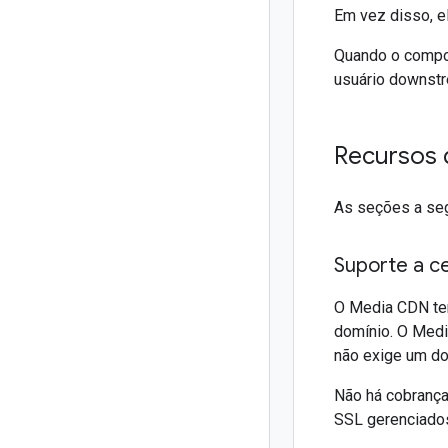
Em vez disso, e
Quando o compon
usuário downst
Recursos
As seções a se
Suporte a ce
O Media CDN tem
domínio. O Medi
não exige um d
Não há cobrança
SSL gerenciados