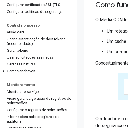
Como fun
Configurar certificados SSL (TLS)
Configurar políticas de segurança
O Media CDN tem
Controle o acesso
Um rotead
Visão geral
Usar a autenticação de dois tokens
Um cache
(recomendado)
Gerar tokens
Um preenc
Usar solicitações assinadas
Conceitualmente
Gerar assinaturas
Gerenciar chaves
Monitoramento
Monitorar o serviço
Visão geral da geração de registros de
solicitações
Configurar o registro de solicitações
Informações sobre registros de
O roteador e o 
auditoria
de segurança e 