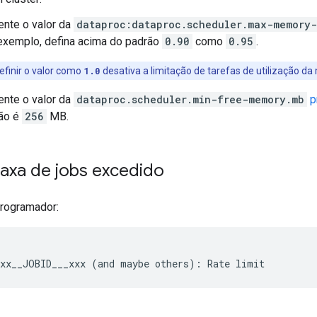
nte o valor da
dataproc:dataproc.scheduler.max-memory
exemplo, defina acima do padrão
0.90
como
0.95
.
efinir o valor como
1.0
desativa a limitação de tarefas de utilização d
nte o valor da
dataproc.scheduler.min-free-memory.mb
p
ão é
256
MB.
taxa de jobs excedido
rogramador: