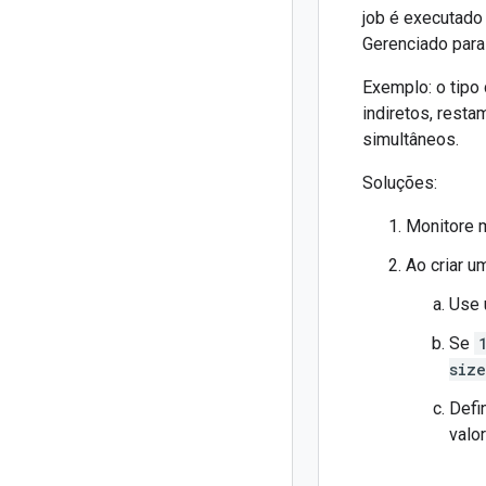
job é executado
Gerenciado para
Exemplo: o tipo
indiretos, rest
simultâneos.
Soluções:
Monitore m
Ao criar um
Use 
Se
siz
Defi
valo