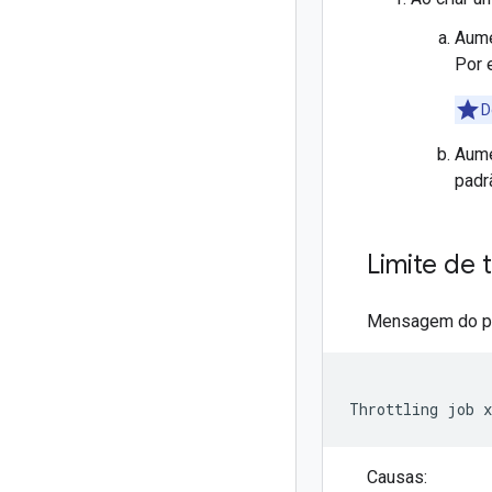
Aume
Por 
D
Aume
padr
Limite de 
Mensagem do p
Causas: