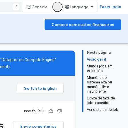
/
Console
Fazer login
Comece sem custos financeiros
Nesta página
Visão geral
s "Dataproc on Compute Engine"
Muitos jobs em
ment).
execução
Memória do
sistema alta ou
memória livre
insuficiente
Limite de taxa de
jobs excedido
Ver o status do job
Isso foi útil?
s
Envie comentários