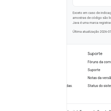
Exceto em caso de indicaç
amostras de código são l
Java é uma marca registrad
Última atualização 2026-0
Produtos e preços
Suporte
Veja todos os produtos
Fóruns da com
Preços do Google Cloud
Suporte
Google Cloud Marketplace
Notas da vers
Entre em contato com a equipe de vendas.
Status do sis