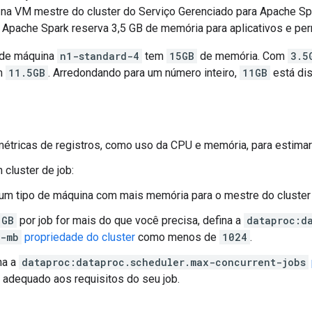
 na VM mestre do cluster do Serviço Gerenciado para Apache Spa
 Apache Spark reserva 3,5 GB de memória para aplicativos e per
 de máquina
n1-standard-4
tem
15GB
de memória. Com
3.5
am
11.5GB
. Arredondando para um número inteiro,
11GB
está dis
étricas de registros, como uso da CPU e memória, para estimar 
 cluster de job:
um tipo de máquina com mais memória para o mestre do cluster
1GB
por job for mais do que você precisa, defina a
dataproc:d
e-mb
propriedade do cluster
como menos de
1024
.
na a
dataproc:dataproc.scheduler.max-concurrent-jobs
r adequado aos requisitos do seu job.