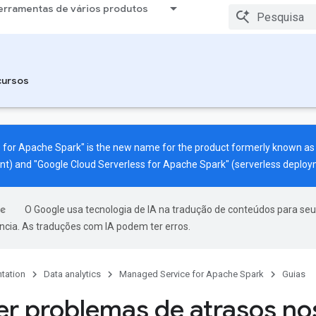
erramentas de vários produtos
cursos
 for Apache Spark" is the new name for the product formerly known a
nt) and "Google Cloud Serverless for Apache Spark" (serverless deploy
O Google usa tecnologia de IA na tradução de conteúdos para seu
ncia. As traduções com IA podem ter erros.
tation
Data analytics
Managed Service for Apache Spark
Guias
er problemas de atrasos no