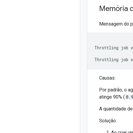
Memória do
Mensagem do p
Throttling job x
Causas:
Por padrão, o a
atinge 90% (
0.
A quantidade de 
Solução:
Ao criar um