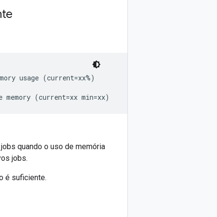
nte
mory usage (current=xx%)

e jobs quando o uso de memória
vos jobs.
 é suficiente.