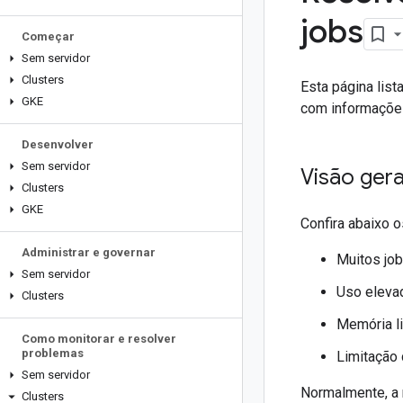
jobs
Começar
Sem servidor
Clusters
Esta página lis
GKE
com informações
Desenvolver
Sem servidor
Visão gera
Clusters
GKE
Confira abaixo 
Administrar e governar
Muitos jo
Sem servidor
Uso eleva
Clusters
Memória li
Como monitorar e resolver
problemas
Limitação 
Sem servidor
Normalmente, a 
Clusters