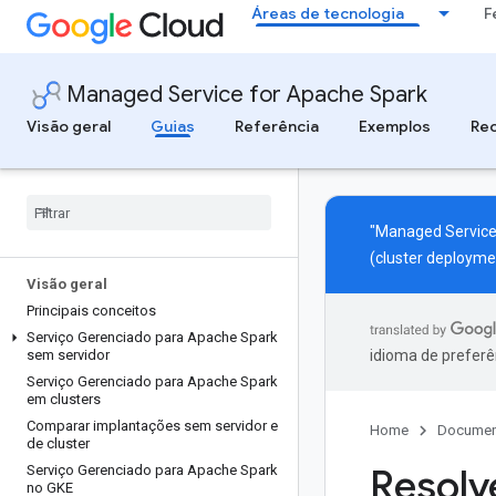
Áreas de tecnologia
F
Managed Service for Apache Spark
Visão geral
Guias
Referência
Exemplos
Re
"Managed Service
(cluster deployme
Visão geral
Principais conceitos
Serviço Gerenciado para Apache Spark
sem servidor
idioma de preferê
Serviço Gerenciado para Apache Spark
em clusters
Comparar implantações sem servidor e
Home
Documen
de cluster
Resolv
Serviço Gerenciado para Apache Spark
no GKE