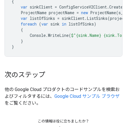
{
var
sinkClient
=
ConfigServiceV2Client
.
Create
(
ProjectName
projectName
=
new
ProjectName
(
s_p
var
listOfSinks
=
sinkClient
.
ListSinks
(
project
foreach
(
var
sink
in
listOfSinks
)
{
Console
.
WriteLine
(
$"{sink.Name} {sink.ToSt
}
}
次のステップ
他の Google Cloud プロダクトのコードサンプルを検索お
よびフィルタするには、
Google Cloud サンプル ブラウザ
をご覧ください。
この情報は役に立ちましたか？