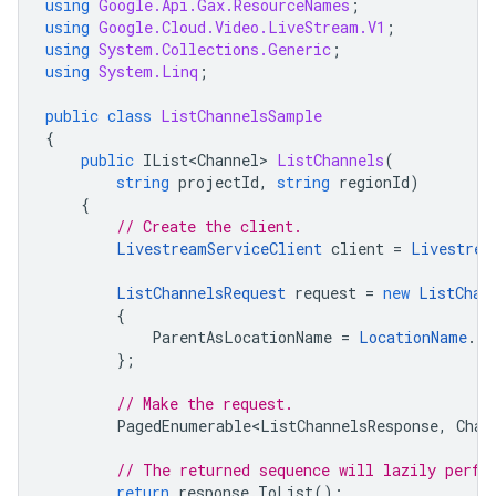
using
Google.Api.Gax.ResourceNames
;
using
Google.Cloud.Video.LiveStream.V1
;
using
System.Collections.Generic
;
using
System.Linq
;
public
class
ListChannelsSample
{
public
IList<Channel>
ListChannels
(
string
projectId
,
string
regionId
)
{
// Create the client.
LivestreamServiceClient
client
=
Livestrea
ListChannelsRequest
request
=
new
ListChan
{
ParentAsLocationName
=
LocationName
.
Fr
};
// Make the request.
PagedEnumerable<ListChannelsResponse
,
Chan
// The returned sequence will lazily perfo
return
response
.
ToList
();