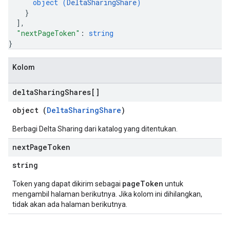
object (
DeltaSharingShare
)
}
]
,
"nextPageToken"
: 
string
}
Kolom
delta
Sharing
Shares[]
object (
DeltaSharingShare
)
Berbagi Delta Sharing dari katalog yang ditentukan.
next
Page
Token
string
pageToken
Token yang dapat dikirim sebagai
untuk
mengambil halaman berikutnya. Jika kolom ini dihilangkan,
tidak akan ada halaman berikutnya.