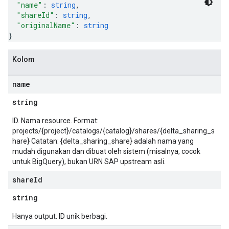
"name"
: 
string
,
"shareId"
: 
string
,
"originalName"
: 
string
}
Kolom
name
string
ID. Nama resource. Format:
projects/{project}/catalogs/{catalog}/shares/{delta_sharing_s
hare} Catatan: {delta_sharing_share} adalah nama yang
mudah digunakan dan dibuat oleh sistem (misalnya, cocok
untuk BigQuery), bukan URN SAP upstream asli.
share
Id
string
Hanya output. ID unik berbagi.