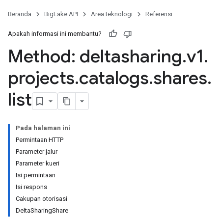
res.schemas.tables
Beranda
BigLake API
Area teknologi
Referensi
es
Apakah informasi ini membantu?
es.tables
Method: deltasharing
.
v1
.
s.tables.partitions
ects.catalogs
projects
.
catalogs
.
shares
.
talogs.namespaces
list
talogs.namespaces.tables
Pada halaman ini
Permintaan HTTP
Parameter jalur
Parameter kueri
.tables
Isi permintaan
Isi respons
Cakupan otorisasi
DeltaSharingShare