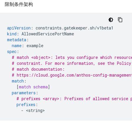
限制条件架构
apiVersion
:
constraints.gatekeeper.sh/v1beta1
kind
:
AllowedServicePortName
metadata
:
name
:
example
spec
:
# match <object>: lets you configure which resourc
# constraint. For more information, see the Policy
# match documentation:
# https://cloud.google.com/anthos-config-managemen
match
:
[
match schema
]
parameters
:
# prefixes <array>: Prefixes of allowed service 
prefixes
:
-
<
string