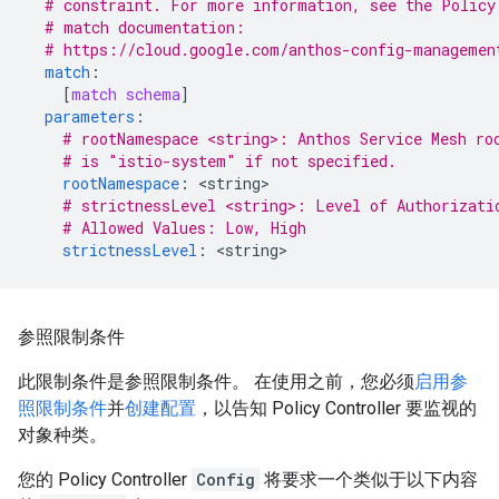
# constraint. For more information, see the Policy
# match documentation:
# https://cloud.google.com/anthos-config-managemen
match
:
[
match schema
]
parameters
:
# rootNamespace <string>: Anthos Service Mesh ro
# is "istio-system" if not specified.
rootNamespace
:
<
string
# strictnessLevel <string>: Level of Authorizati
# Allowed Values: Low, High
strictnessLevel
:
<
string
参照限制条件
此限制条件是参照限制条件。 在使用之前，您必须
启用参
照限制条件
并
创建配置
，以告知 Policy Controller 要监视的
对象种类。
您的 Policy Controller
Config
将要求一个类似于以下内容