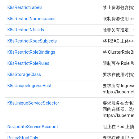
K8sRestrictLabels
禁止资源包含指定
K8sRestrictNamespaces
限制资源使用 rest
K8sRestrictNfsUrls
除非另有指定，否则
K8sRestrictRbacSubjects
将 RBAC 主体
K8sRestrictRoleBindings
将 ClusterRol
K8sRestrictRoleRules
限制可在 Role 和 
K8sStorageClass
要求在使用时指定存储
K8sUniqueIngressHost
要求所有 Ingr
https://kubernete
K8sUniqueServiceSelector
要求服务在命名空
同的选择器。选择
https://kubernete
NoUpdateServiceAccount
阻止在 Pod 上
PolicyStrictOnly
要求在使用 [PeerAut