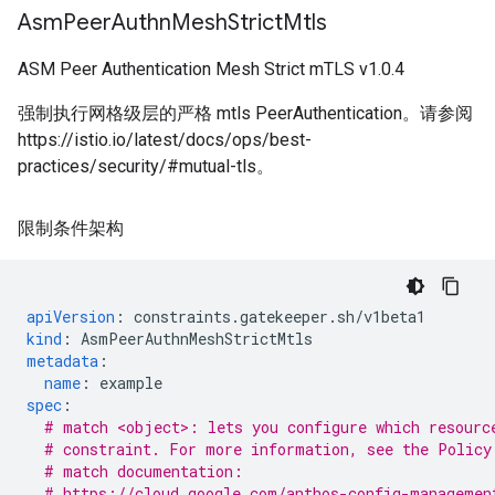
Asm
Peer
Authn
Mesh
Strict
Mtls
ASM Peer Authentication Mesh Strict mTLS v1.0.4
强制执行网格级层的严格 mtls PeerAuthentication。请参阅
https://istio.io/latest/docs/ops/best-
practices/security/#mutual-tls。
限制条件架构
apiVersion
:
constraints.gatekeeper.sh/v1beta1
kind
:
AsmPeerAuthnMeshStrictMtls
metadata
:
name
:
example
spec
:
# match <object>: lets you configure which resourc
# constraint. For more information, see the Policy
# match documentation:
# https://cloud.google.com/anthos-config-managemen