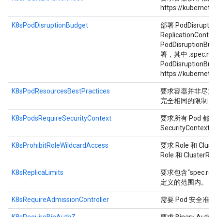
https://kubernete
K8sPodDisruptionBudget
部署 PodDisrup
ReplicationCon
PodDisruptionBu
署，其中 .spec.m
PodDisruptio
https://kubernete
K8sPodResourcesBestPractices
要求容器并非尽力
完全相同的限制）
K8sPodsRequireSecurityContext
要求所有 Pod 都定
SecurityContext。
K8sProhibitRoleWildcardAccess
要求 Role 和 C
Role 和 Clust
K8sReplicaLimits
要求包含“spec.re
定义的范围内。
K8sRequireAdmissionController
需要 Pod 安全