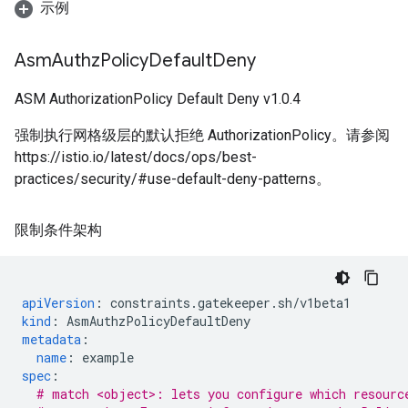
示例
Asm
Authz
Policy
Default
Deny
ASM AuthorizationPolicy Default Deny v1.0.4
强制执行网格级层的默认拒绝 AuthorizationPolicy。请参阅
https://istio.io/latest/docs/ops/best-
practices/security/#use-default-deny-patterns。
限制条件架构
apiVersion
:
constraints.gatekeeper.sh/v1beta1
kind
:
AsmAuthzPolicyDefaultDeny
metadata
:
name
:
example
spec
:
# match <object>: lets you configure which resourc