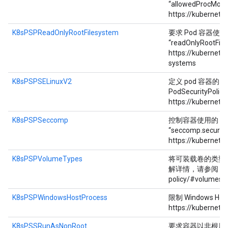
“allowedProc
https://kubernete
K8sPSPReadOnlyRootFilesystem
要求 Pod 容器使用只
“readOnlyRoo
https://kubernete
systems
K8sPSPSELinuxV2
定义 pod 容器的 s
PodSecurityP
https://kubernetes
K8sPSPSeccomp
控制容器使用的 secc
“seccomp.secur
https://kubernete
K8sPSPVolumeTypes
将可装载卷的类型限制
解详情，请参阅 https://
policy/#volumes-a
K8sPSPWindowsHostProcess
限制 Windows H
https://kubernete
K8sPSSRunAsNonRoot
要求容器以非根用