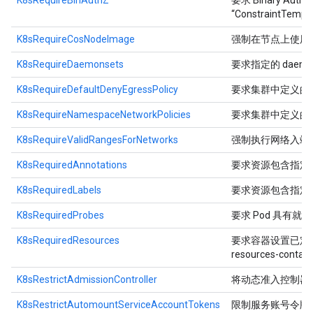
K8sRequireBinAuthZ
要求 Binary Aut
“ConstraintT
K8sRequireCosNodeImage
强制在节点上使用 Goog
K8sRequireDaemonsets
要求指定的 daemo
K8sRequireDefaultDenyEgressPolicy
要求集群中定义的每个
K8sRequireNamespaceNetworkPolicies
要求集群中定义的每个
K8sRequireValidRangesForNetworks
强制执行网络入站流
K8sRequiredAnnotations
要求资源包含指定
K8sRequiredLabels
要求资源包含指定
K8sRequiredProbes
要求 Pod 具有就
K8sRequiredResources
要求容器设置已定义的资源。h
resources-contain
K8sRestrictAdmissionController
将动态准入控制器
K8sRestrictAutomountServiceAccountTokens
限制服务账号令牌