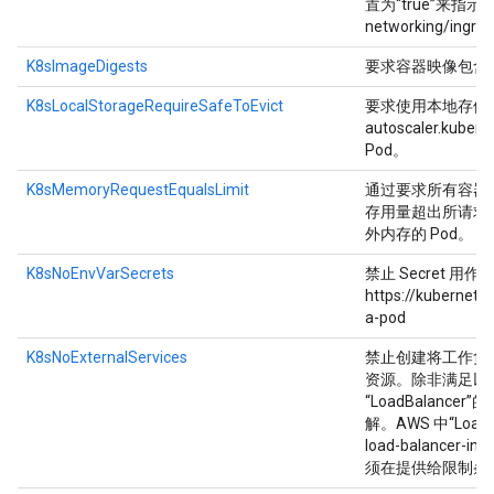
置为“true”来指示这是可
networking/ingres
K8sImageDigests
要求容器映像包含摘要。 ht
K8sLocalStorageRequireSafeToEvict
要求使用本地存储空间（“e
autoscaler.kub
Pod。
K8sMemoryRequestEqualsLimit
通过要求所有容器请
存用量超出所请求数
外内存的 Pod。
K8sNoEnvVarSecrets
禁止 Secret
https://kubernete
a-pod
K8sNoExternalServices
禁止创建将工作负载公开
资源。除非满足以下条件
“LoadBalancer”的
解。AWS 中“LoadBa
load-balancer
须在提供给限制条件