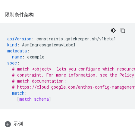
限制条件架构
apiVersion
:
constraints.gatekeeper.sh/v1beta1
kind
:
AsmIngressgatewayLabel
metadata
:
name
:
example
spec
:
# match <object>: lets you configure which resourc
# constraint. For more information, see the Policy
# match documentation:
# https://cloud.google.com/anthos-config-managemen
match
:
[
match schema
]
示例