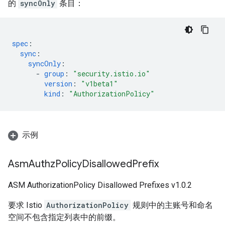
的
syncOnly
条目：
spec
:
sync
:
syncOnly
:
-
group
:
"security.istio.io"
version
:
"v1beta1"
kind
:
"AuthorizationPolicy"
示例
Asm
Authz
Policy
Disallowed
Prefix
ASM AuthorizationPolicy Disallowed Prefixes v1.0.2
要求 Istio
AuthorizationPolicy
规则中的主账号和命名
空间不包含指定列表中的前缀。