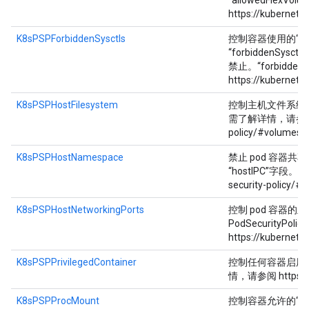
“allowedFle
https://kubernete
K8sPSPForbiddenSysctls
控制容器使用的“sysct
“forbiddenSys
禁止。“forbidde
https://kubernetes
K8sPSPHostFilesystem
控制主机文件系统的使用情
需了解详情，请参阅 https
policy/#volumes-a
K8sPSPHostNamespace
禁止 pod 容器共享主机
“hostIPC”字段。如需
security-policy/
K8sPSPHostNetworkingPorts
控制 pod 容器
PodSecurityPo
https://kubernete
K8sPSPPrivilegedContainer
控制任何容器启用特权
情，请参阅 https://kub
K8sPSPProcMount
控制容器允许的“proc