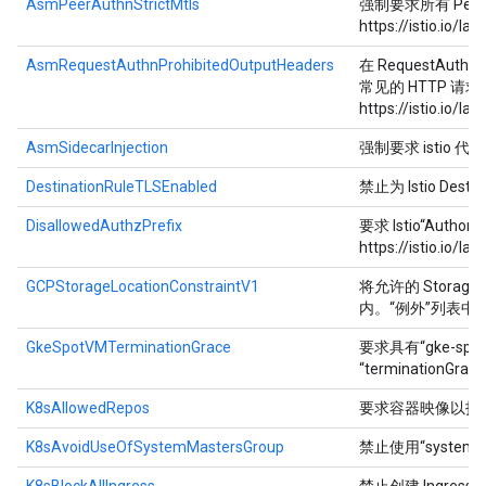
AsmPeerAuthnStrictMtls
强制要求所有 PeerA
https://istio.io/l
AsmRequestAuthnProhibitedOutputHeaders
在 RequestAuth
常见的 HTTP 
https://istio.io/
AsmSidecarInjection
强制要求 istio 代
DestinationRuleTLSEnabled
禁止为 Istio De
DisallowedAuthzPrefix
要求 Istio“Au
https://istio.io/l
GCPStorageLocationConstraintV1
将允许的 Storage
内。“例外”列表中
GkeSpotVMTerminationGrace
要求具有“gke-spot”
“terminationGra
K8sAllowedRepos
要求容器映像以指
K8sAvoidUseOfSystemMastersGroup
禁止使用“syste