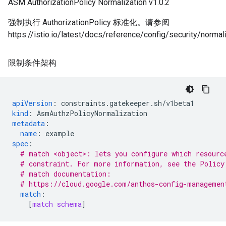
ASM AuthorizationPolicy Normalization v1.0.2
强制执行 AuthorizationPolicy 标准化。请参阅
https://istio.io/latest/docs/reference/config/security/norma
限制条件架构
apiVersion
:
constraints.gatekeeper.sh/v1beta1
kind
:
AsmAuthzPolicyNormalization
metadata
:
name
:
example
spec
:
# match <object>: lets you configure which resourc
# constraint. For more information, see the Policy
# match documentation:
# https://cloud.google.com/anthos-config-managemen
match
:
[
match schema
]