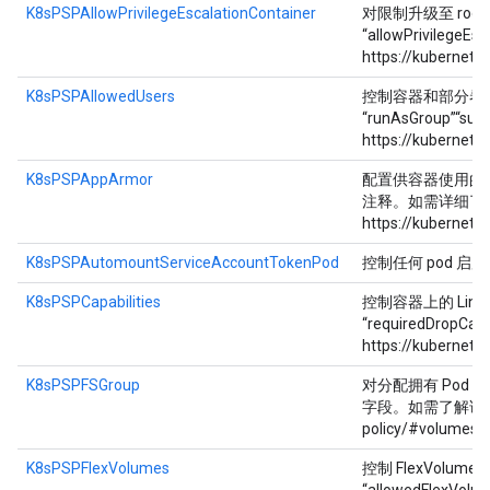
K8sPSPAllowPrivilegeEscalationContainer
对限制升级至 root 
“allowPrivile
https://kubernetes
K8sPSPAllowedUsers
控制容器和部分卷的用户 I
“runAsGroup”“
https://kubernete
K8sPSPAppArmor
配置供容器使用的 Ap
注释。如需详细了解 
https://kubernetes
K8sPSPAutomountServiceAccountTokenPod
控制任何 pod 启用 a
K8sPSPCapabilities
控制容器上的 Linux 功
“requiredDrop
https://kubernetes
K8sPSPFSGroup
对分配拥有 Pod 卷的 
字段。如需了解详情，请参阅 
policy/#volumes-a
K8sPSPFlexVolumes
控制 FlexVolum