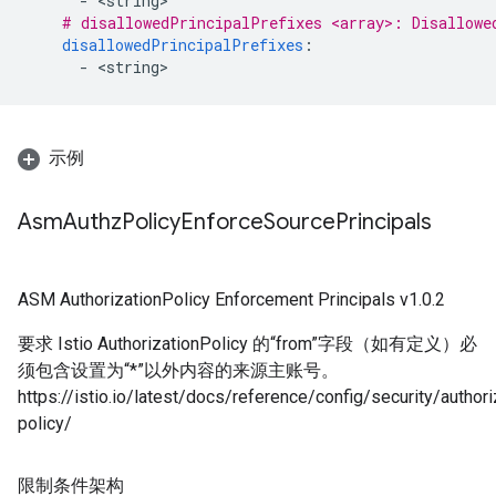
-
<
string
# disallowedPrincipalPrefixes <array>: Disallowe
disallowedPrincipalPrefixes
:
-
<
string
示例
Asm
Authz
Policy
Enforce
Source
Principals
ASM AuthorizationPolicy Enforcement Principals v1.0.2
要求 Istio AuthorizationPolicy 的“from”字段（如有定义）必
须包含设置为“*”以外内容的来源主账号。
https://istio.io/latest/docs/reference/config/security/authori
policy/
限制条件架构