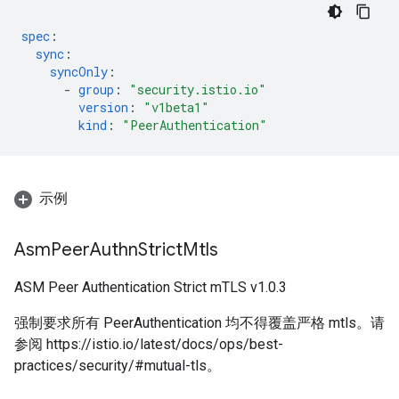
spec
:
sync
:
syncOnly
:
-
group
:
"security.istio.io"
version
:
"v1beta1"
kind
:
"PeerAuthentication"
示例
Asm
Peer
Authn
Strict
Mtls
ASM Peer Authentication Strict mTLS v1.0.3
强制要求所有 PeerAuthentication 均不得覆盖严格 mtls。请
参阅 https://istio.io/latest/docs/ops/best-
practices/security/#mutual-tls。