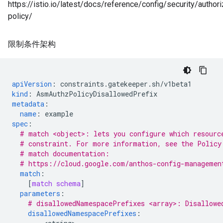
https://istio.io/latest/docs/reference/config/security/authori
policy/
限制条件架构
apiVersion
:
constraints.gatekeeper.sh/v1beta1
kind
:
AsmAuthzPolicyDisallowedPrefix
metadata
:
name
:
example
spec
:
# match <object>: lets you configure which resourc
# constraint. For more information, see the Policy
# match documentation:
# https://cloud.google.com/anthos-config-managemen
match
:
[
match schema
]
parameters
:
# disallowedNamespacePrefixes <array>: Disallowe
disallowedNamespacePrefixes
: