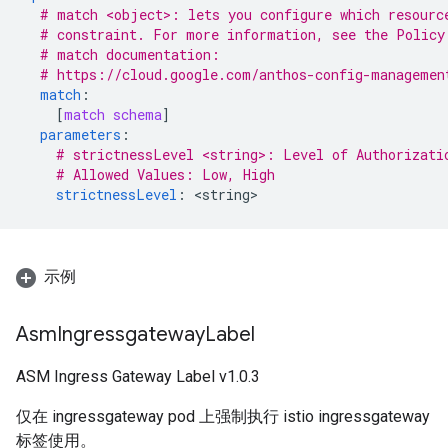
# match <object>: lets you configure which resourc
# constraint. For more information, see the Policy
# match documentation:
# https://cloud.google.com/anthos-config-managemen
match
:
[
match schema
]
parameters
:
# strictnessLevel <string>: Level of Authorizati
# Allowed Values: Low, High
strictnessLevel
:
<
string
示例
Asm
Ingressgateway
Label
ASM Ingress Gateway Label v1.0.3
仅在 ingressgateway pod 上强制执行 istio ingressgateway
标签使用。