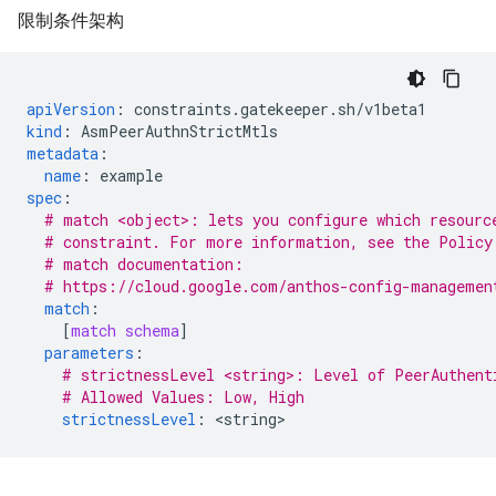
限制条件架构
apiVersion
:
constraints.gatekeeper.sh/v1beta1
kind
:
AsmPeerAuthnStrictMtls
metadata
:
name
:
example
spec
:
# match <object>: lets you configure which resourc
# constraint. For more information, see the Policy
# match documentation:
# https://cloud.google.com/anthos-config-managemen
match
:
[
match schema
]
parameters
:
# strictnessLevel <string>: Level of PeerAuthent
# Allowed Values: Low, High
strictnessLevel
:
<
string