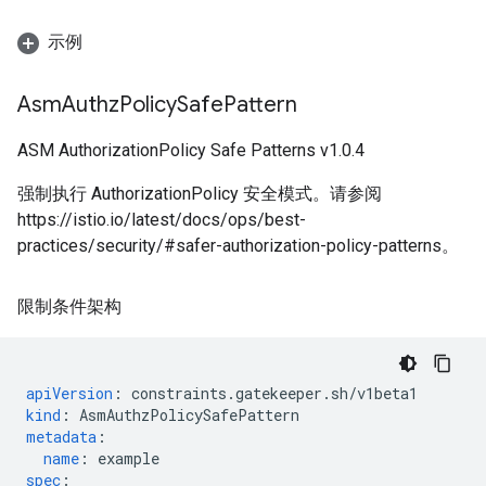
示例
Asm
Authz
Policy
Safe
Pattern
ASM AuthorizationPolicy Safe Patterns v1.0.4
强制执行 AuthorizationPolicy 安全模式。请参阅
https://istio.io/latest/docs/ops/best-
practices/security/#safer-authorization-policy-patterns。
限制条件架构
apiVersion
:
constraints.gatekeeper.sh/v1beta1
kind
:
AsmAuthzPolicySafePattern
metadata
:
name
:
example
spec
: