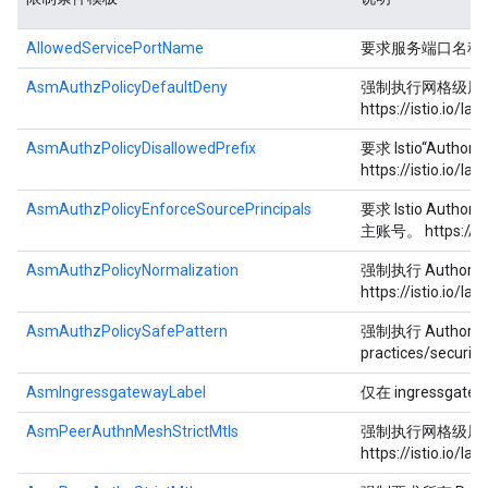
AllowedServicePortName
要求服务端口名称
AsmAuthzPolicyDefaultDeny
强制执行网格级层的默认
https://istio.io/l
AsmAuthzPolicyDisallowedPrefix
要求 Istio“Au
https://istio.io/l
AsmAuthzPolicyEnforceSourcePrincipals
要求 Istio Aut
主账号。 https://isti
AsmAuthzPolicyNormalization
强制执行 Authoriz
https://istio.io/l
AsmAuthzPolicySafePattern
强制执行 Authorizat
practices/securit
AsmIngressgatewayLabel
仅在 ingressgate
AsmPeerAuthnMeshStrictMtls
强制执行网格级层的严格 
https://istio.io/l