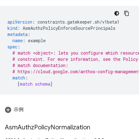
apiVersion
:
constraints.gatekeeper.sh/v1beta1
kind
:
AsmAuthzPolicyEnforceSourcePrincipals
metadata
:
name
:
example
spec
:
# match <object>: lets you configure which resourc
# constraint. For more information, see the Policy
# match documentation:
# https://cloud.google.com/anthos-config-managemen
match
:
[
match schema
]
示例
Asm
Authz
Policy
Normalization