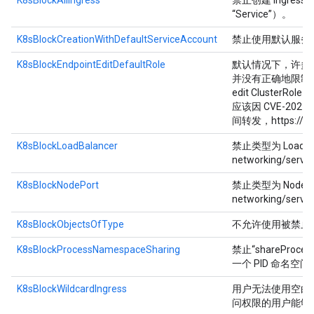
K8sBlockAllIngress
禁止创建 Ingress 对
“Service”）。
K8sBlockCreationWithDefaultServiceAccount
禁止使用默认服务
K8sBlockEndpointEditDefaultRole
默认情况下，许多 Kube
并没有正确地限制修改端点
edit ClusterRo
应该因 CVE-2021
间转发，https://git
K8sBlockLoadBalancer
禁止类型为 LoadBalan
networking/servic
K8sBlockNodePort
禁止类型为 NodePort 
networking/servi
K8sBlockObjectsOfType
不允许使用被禁止
K8sBlockProcessNamespaceSharing
禁止“shareProc
一个 PID 命名
K8sBlockWildcardIngress
用户无法使用空白或
问权限的用户能够