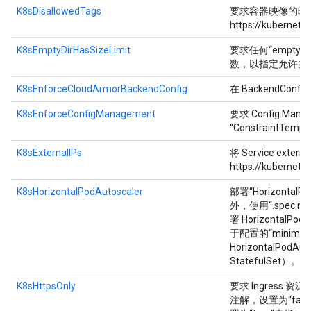
K8sDisallowedTags
要求容器映像的映
https://kubernet
K8sEmptyDirHasSizeLimit
要求任何“emptyDi
数，以指定允许的
K8sEnforceCloudArmorBackendConfig
在 BackendConf
K8sEnforceConfigManagement
要求 Config Ma
“ConstraintT
K8sExternalIPs
将 Service ext
https://kubernete
K8sHorizontalPodAutoscaler
部署“Horizonta
外，使用“.spec.minR
署 HorizontalPod
于配置的“minimumR
HorizontalPodAu
StatefulSet）。
K8sHttpsOnly
要求 Ingress 资源仅
注解，设置为“fals