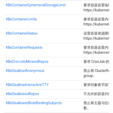
K8sContainerEphemeralStorageLimit
要求容器设置临时
https://kubernete
K8sContainerLimits
要求容器设置内存和
https://kubernete
K8sContainerRatios
设置容器资源限制
https://kubernete
K8sContainerRequests
要求容器设置内存和
https://kubernete
K8sCronJobAllowedRepos
要求 CronJo
K8sDisallowAnonymous
禁止将 ClusterRole
group。
K8sDisallowInteractiveTTY
要求对象将字段“spec.
K8sDisallowedRepos
不允许的容器代码
K8sDisallowedRoleBindingSubjects
禁止将主题与任何“disal
数。