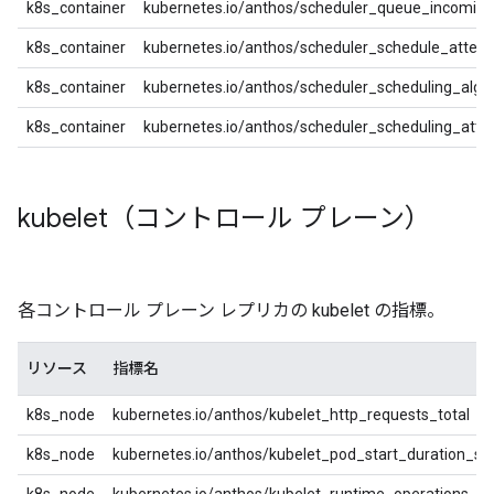
k8s_container
kubernetes.io/anthos/scheduler_queue_incoming
k8s_container
kubernetes.io/anthos/scheduler_schedule_attemp
k8s_container
kubernetes.io/anthos/scheduler_scheduling_alg
k8s_container
kubernetes.io/anthos/scheduler_scheduling_att
kubelet（コントロール プレーン）
各コントロール プレーン レプリカの kubelet の指標。
リソース
指標名
k8s_node
kubernetes.io/anthos/kubelet_http_requests_total
k8s_node
kubernetes.io/anthos/kubelet_pod_start_duration_s