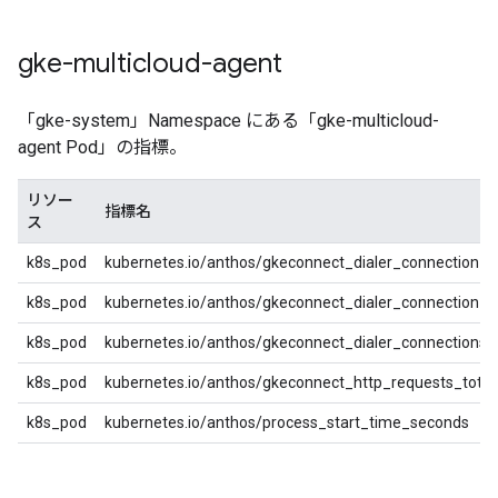
gke-multicloud-agent
「gke-system」Namespace にある「gke-multicloud-
agent Pod」の指標。
リソー
指標名
ス
k8s_pod
kubernetes.io/anthos/gkeconnect_dialer_connection_a
k8s_pod
kubernetes.io/anthos/gkeconnect_dialer_connection_er
k8s_pod
kubernetes.io/anthos/gkeconnect_dialer_connections
k8s_pod
kubernetes.io/anthos/gkeconnect_http_requests_total
k8s_pod
kubernetes.io/anthos/process_start_time_seconds