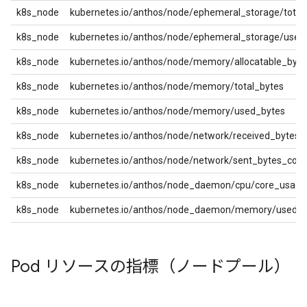
k8s_node
kubernetes.io/anthos/node/ephemeral_storage/total
k8s_node
kubernetes.io/anthos/node/ephemeral_storage/used
k8s_node
kubernetes.io/anthos/node/memory/allocatable_byte
k8s_node
kubernetes.io/anthos/node/memory/total_bytes
k8s_node
kubernetes.io/anthos/node/memory/used_bytes
k8s_node
kubernetes.io/anthos/node/network/received_bytes_
k8s_node
kubernetes.io/anthos/node/network/sent_bytes_coun
k8s_node
kubernetes.io/anthos/node_daemon/cpu/core_usage
k8s_node
kubernetes.io/anthos/node_daemon/memory/used_b
Pod リソースの指標（ノードプール）