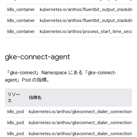
k8s_container
kubernetes.io/anthos/fluentbit_output_stackdrive
k8s_container
kubernetes.io/anthos/fluentbit_output_stackdriv
k8s_container
kubernetes.io/anthos/process_start_time_secon
gke-connect-agent
「gke-connect」Namespace にある「gke-connect-
agent」Pod の指標。
リソー
指標名
ス
k8s_pod
kubernetes.io/anthos/gkeconnect_dialer_connection_a
k8s_pod
kubernetes.io/anthos/gkeconnect_dialer_connection_er
k8s_pod
kubernetes.io/anthos/gkeconnect_dialer_connections