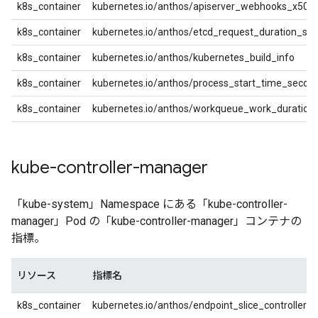
k8s_container
kubernetes.io/anthos/apiserver_webhooks_x509_
k8s_container
kubernetes.io/anthos/etcd_request_duration_se
k8s_container
kubernetes.io/anthos/kubernetes_build_info
k8s_container
kubernetes.io/anthos/process_start_time_secon
k8s_container
kubernetes.io/anthos/workqueue_work_duration
kube-controller-manager
「kube-system」Namespace にある「kube-controller-
manager」Pod の「kube-controller-manager」コンテナの
指標。
リソース
指標名
k8s_container
kubernetes.io/anthos/endpoint_slice_controller_