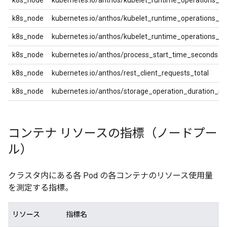
k8s_node
kubernetes.io/anthos/kubelet_runtime_operations_d
k8s_node
kubernetes.io/anthos/kubelet_runtime_operations_err
k8s_node
kubernetes.io/anthos/kubelet_runtime_operations_to
k8s_node
kubernetes.io/anthos/process_start_time_seconds
k8s_node
kubernetes.io/anthos/rest_client_requests_total
k8s_node
kubernetes.io/anthos/storage_operation_duration_s
コンテナ リソースの指標（ノードプー
ル）
クラスタ内にある各 Pod の各コンテナのリソース使用量
を測定する指標。
リソース
指標名