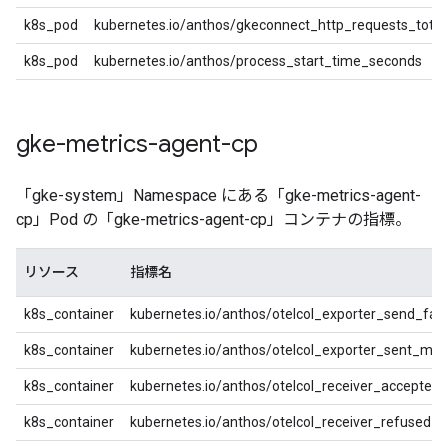
k8s_pod
kubernetes.io/anthos/gkeconnect_http_requests_total
k8s_pod
kubernetes.io/anthos/process_start_time_seconds
gke-metrics-agent-cp
「gke-system」Namespace にある「gke-metrics-agent-
cp」Pod の「gke-metrics-agent-cp」コンテナの指標。
リソース
指標名
k8s_container
kubernetes.io/anthos/otelcol_exporter_send_fail
k8s_container
kubernetes.io/anthos/otelcol_exporter_sent_metr
k8s_container
kubernetes.io/anthos/otelcol_receiver_accepted
k8s_container
kubernetes.io/anthos/otelcol_receiver_refused_m