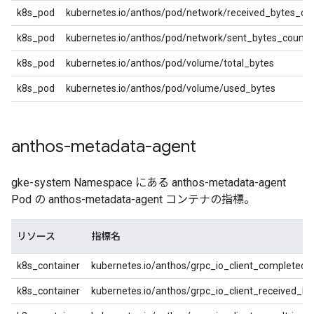
k8s_pod
kubernetes.io/anthos/pod/network/received_bytes_co
k8s_pod
kubernetes.io/anthos/pod/network/sent_bytes_count
k8s_pod
kubernetes.io/anthos/pod/volume/total_bytes
k8s_pod
kubernetes.io/anthos/pod/volume/used_bytes
anthos-metadata-agent
gke-system Namespace にある anthos-metadata-agent
Pod の anthos-metadata-agent コンテナの指標。
リソース
指標名
k8s_container
kubernetes.io/anthos/grpc_io_client_completed_
k8s_container
kubernetes.io/anthos/grpc_io_client_received_b