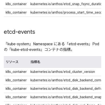
k8s_container
kubernetes.io/anthos/etcd_snap_fsync_duration
k8s_container
kubernetes.io/anthos/process_start_time_secon
etcd-events
「kube-system」Namespace にある「etcd-events」Pod
の「kube-etcd-events」コンテナの指標。
リソース
指標名
k8s_container
kubernetes.io/anthos/etcd_cluster_version
k8s_container
kubernetes.io/anthos/etcd_disk_backend_commi
k8s_container
kubernetes.io/anthos/etcd_disk_backend_defrag
k8s_container
kubernetes.io/anthos/etcd_disk_backend_snaps