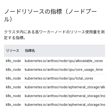
ノードリソースの指標（ノードプー
ル）
クラスタ内にある各ワーカーノードのリソース使用量を測
定する指標。
リソース
指標名
k8s_node
kubernetes.io/anthos/node/cpu/allocatable_cores
k8s_node
kubernetes.io/anthos/node/cpu/core_usage_time
k8s_node
kubernetes.io/anthos/node/cpu/total_cores
k8s_node
kubernetes.io/anthos/node/ephemeral_storage/alloc
k8s_node
kubernetes.io/anthos/node/ephemeral_storage/inod
k8s_node
kubernetes.io/anthos/node/ephemeral_storage/inode