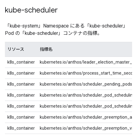
kube-scheduler
「kube-system」Namespace にある「kube-scheduler」
Pod の「kube-scheduler」コンテナの指標。
リソース
指標名
k8s_container
kubernetes.io/anthos/leader_election_master_st
k8s_container
kubernetes.io/anthos/process_start_time_secon
k8s_container
kubernetes.io/anthos/scheduler_pending_pods
k8s_container
kubernetes.io/anthos/scheduler_pod_scheduling
k8s_container
kubernetes.io/anthos/scheduler_pod_scheduling
k8s_container
kubernetes.io/anthos/scheduler_preemption_att
k8s_container
kubernetes.io/anthos/scheduler_preemption_vic