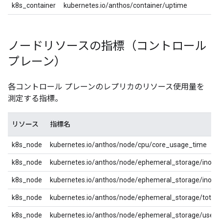
k8s_container
kubernetes.io/anthos/container/uptime
ノードリソースの指標（コントロール
プレーン）
各コントロール プレーンのレプリカのリソース使用量を
測定する指標。
リソース
指標名
k8s_node
kubernetes.io/anthos/node/cpu/core_usage_time
k8s_node
kubernetes.io/anthos/node/ephemeral_storage/inod
k8s_node
kubernetes.io/anthos/node/ephemeral_storage/inode
k8s_node
kubernetes.io/anthos/node/ephemeral_storage/total
k8s_node
kubernetes.io/anthos/node/ephemeral_storage/used