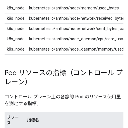
k8s_node
kubernetes.io/anthos/node/memory/used_bytes
k8s_node
kubernetes.io/anthos/node/network/received_bytes_
k8s_node
kubernetes.io/anthos/node/network/sent_bytes_coun
k8s_node
kubernetes.io/anthos/node_daemon/cpu/core_usage
k8s_node
kubernetes.io/anthos/node_daemon/memory/used_b
Pod リソースの指標（コントロール プ
レーン）
コントロール プレーン上の各静的 Pod のリソース使用量
を測定する指標。
リソー
指標名
ス