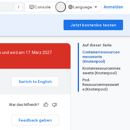
/
Console
Anmelden
Jetzt kostenlos testen
Auf dieser Seite
Containerressourcen
s
und wird am 17. März 2027
messwerte
(Knotenpool)
Knotenressourcenmes
swerte (Knotenpool)
Pod-
Ressourcenmesswert
e (Knotenpool)
War das hilfreich?
Feedback geben