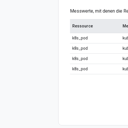
Messwerte, mit denen die R
Ressource
Me
k8s_pod
ku
k8s_pod
ku
k8s_pod
ku
k8s_pod
ku