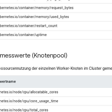
bernetes.io/container/memory/request_bytes
bernetes.io/container/memory/used_bytes
bernetes.io/container/restart_count
bernetes.io/container/uptime
messwerte (Knotenpool)
essourcennutzung der einzelnen Worker-Knoten im Cluster geme
wertname
netes.io/node/cpu/allocatable_cores
netes.io/node/cpu/core_usage_time
netes.io/node/cpu/total_cores