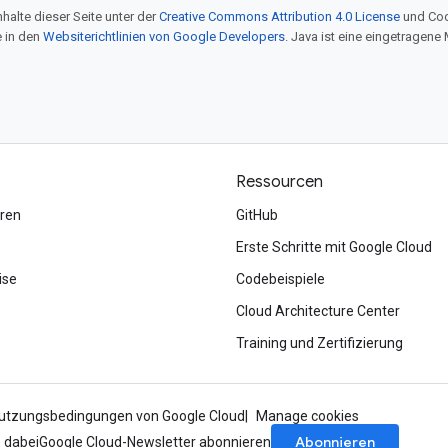
halte dieser Seite unter der
Creative Commons Attribution 4.0 License
und Cod
e in den
Websiterichtlinien von Google Developers
. Java ist eine eingetragen
Ressourcen
ren
GitHub
Erste Schritte mit Google Cloud
ise
Codebeispiele
Cloud Architecture Center
Training und Zertifizierung
utzungsbedingungen von Google Cloud
Manage cookies
Abonnieren
e dabei
Google Cloud-Newsletter abonnieren