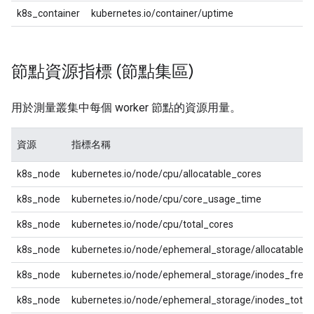
k8s_container
kubernetes.io/container/uptime
節點資源指標 (節點集區)
用於測量叢集中每個 worker 節點的資源用量。
資源
指標名稱
k8s_node
kubernetes.io/node/cpu/allocatable_cores
k8s_node
kubernetes.io/node/cpu/core_usage_time
k8s_node
kubernetes.io/node/cpu/total_cores
k8s_node
kubernetes.io/node/ephemeral_storage/allocatable_
k8s_node
kubernetes.io/node/ephemeral_storage/inodes_free
k8s_node
kubernetes.io/node/ephemeral_storage/inodes_total