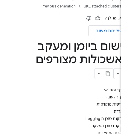
Previous generation
GKE attached clusters
ידע עזר לך?
שליחת משוב
ישום ביומן ומעקב
אשכולות מצורפים
בדף הזה
איך זה עובד
דרישות מוקדמות
הגדרה
התקנת סוכן ה-Logging
התקנת סוכן המעקב
הסרת המשאבים