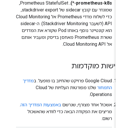
prometheus-k8s-*).
‏ Prometheus StatefulSet,
שמוגדר עם קובץ sidecar של stackdriver export,
כדי לשלוח מדדי Prometheus אל Cloud Monitoring
API (לשעבר Stackdriver Monitoring). ה-sidecar
הוא קונטיינר נוסף באותו Pod שקורא את המדדים
ששרת Prometheus מאחסן בדיסק ומעביר אותם
אל Cloud Monitoring API.
רישות מוקדמות
Google Cloud פרויקט שהחיוב בו מופעל. ב
מדריך
התמחור
שלנו מפורטות העלויות של Cloud
Operations.
אשכול אחד מצורף, שנרשם
באמצעות המדריך הזה
.
מריצים את הפקודה הבאה כדי לוודא שהאשכול
רשום.