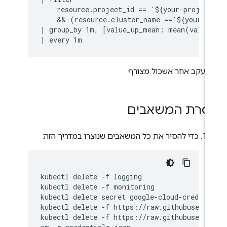
    resource.project_id == '${your-project
    && (resource.cluster_name =='${your-cl
| group_by 1m, [value_up_mean: mean(value.
סרת המשאבים
כדי להסיר את כל המשאבים שנוצרו במדריך הזה:
kubectl delete -f logging

kubectl delete -f monitoring

kubectl delete secret google-cloud-credenti
kubectl delete -f https://raw.githubuserco
kubectl delete -f https://raw.githubuserco