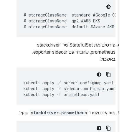
# storageClassName: standard #Google Cloud
# storageClassName: gp2 #AWS EKS

פורסים את StatefulSet של stackdriver-
prometheus, שהוגדר עם exporter sidecar,
באשכול.
kubectl apply -f server-configmap.yaml

kubectl apply -f sidecar-configmap.yaml

מוודאים שפוד
stackdriver-prometheus
פועל.