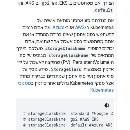
הצורך. אם משתמשים ב-EKS, זהו
gp2
. ב-AKS, זהו
.
default
אם הגדרתם סוג אחסון מותאם אישית של
Kubernetes ב-
AWS
או ב-
Azure
, אם אתם רוצים
להשתמש בסוג אחסון שאינו ברירת המחדל או אם
אתם משתמשים בסוג אשכול אחר שתואם, אתם
יכולים להוסיף
storageClassName
משלכם. הערך
המתאים של
storageClassName
מבוסס על סוג
ה-PersistentVolume ‏ (PV) שהוקצה לאשכול על ידי
אדמין באמצעות
StorageClass
. מידע נוסף על
סוגי אחסון ועל סוגי אחסון שמוגדרים כברירת מחדל
אצל ספקי Kubernetes גדולים אחרים זמין ב
מסמכי
.
Kubernetes
# storageClassName: standard #Google Cloud
# storageClassName: gp2 #AWS EKS
