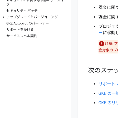
セキュリティに関する情報のアーカイ
ブ
課金に関
セキュリティ パッチ
課金に関
アップグレードとバージョニング
GKE Autopilot のパートナー
プロジェク
サポートを受ける
ー
に移動
サービスレベル契約
注意:
プ
金対象のプ
次のステ
サポート
GKE の
GKE の