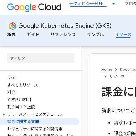
テクノロジー分野
プロ
Google Kubernetes Engine (GKE)
概要
ガイド
リファレンス
サンプル
リソース
Home
Documen
リソース
GKE
すべてのリソース
課金に
料金
確約利用割引
割り当てと上限
請求についてご
リリースノートとスケジュール
課金に関する質問
請求レポ
セキュリティに関する公開情報
課金の詳