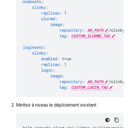
nodesets
:
slinky
:
replicas
:
1
slurmd
:
image
:
repository
:
AR_PATH
tag
:
CUSTOM_SLURMD_TAG
loginsets
:
slinky
:
enabled
:
true
replicas
:
1
login
:
image
:
repository
:
AR_PATH
tag
:
CUSTOM_LOGIN_TAG
Mettez à niveau le déploiement existant :
helm
upgrade
slurm
oci://ghcr.io/slinkyprojec