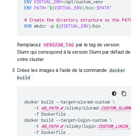
ENV
VIRTUAL_ENV
=
ENV
PATH
=
"
${
VIRTUAL_ENV
}
/bin:
$PATH
"
# Create the directory structure so the PATH 
RUN
mkdir
-p
${
VIRTUAL_ENV
}
Remplacez
VERSION_TAG
par le tag de version
Slurm qui correspond à la version Slurm par défaut de
votre cluster.
Créez les images à l'aide de la commande
docker
build
:
docker
build
--target
=
slurmd-custom
\
-t
AR_PATH
/slinky/slurmd:
CUSTOM_SLURMD_
-f
Dockerfile
.

docker
build
--target
=
login-custom
\
-t
AR_PATH
/slinky/login:
CUSTOM_LOGIN_TA
-f
Dockerfile