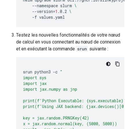
--namespace
slurm
\
--version
=
1
.0.2
\
-f
Testez les nouvelles fonctionnalités de votre nœud
de calcul en vous connectant au nœud de connexion
et en exécutant la commande
srun
suivante :
srun
python3
-c
"
import sys
import jax
import jax.numpy as jnp
print(f'Python Executable: {sys.executable}')
print(f'Using JAX backend: {jax.devices()[0].
key = jax.random.PRNGKey(42)
x = jax.random.normal(key, (5000, 5000))