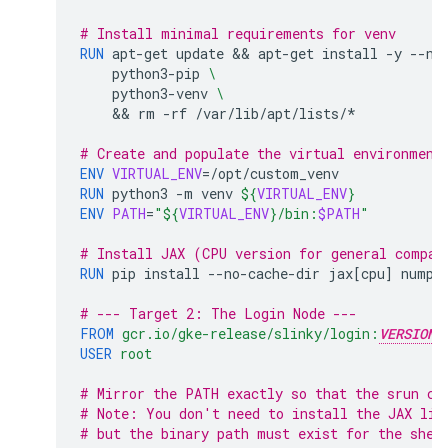
# Install minimal requirements for venv
RUN
apt-get
update
 && 
apt-get
install
-y
--no
python3-pip
\
python3-venv
\
    && 
rm
-rf
/var/lib/apt/lists/*

# Create and populate the virtual environment
ENV
VIRTUAL_ENV
=
RUN
python3
-m
venv
${
VIRTUAL_ENV
}
ENV
PATH
=
"
${
VIRTUAL_ENV
}
/bin:
$PATH
"
# Install JAX (CPU version for general compat
RUN
pip
install
--no-cache-dir
jax
[
cpu
]
numpy

# --- Target 2: The Login Node ---
FROM
gcr.io/gke-release/slinky/login:
VERSION_
USER
root
# Mirror the PATH exactly so that the srun co
# Note: You don't need to install the JAX lib
# but the binary path must exist for the shel