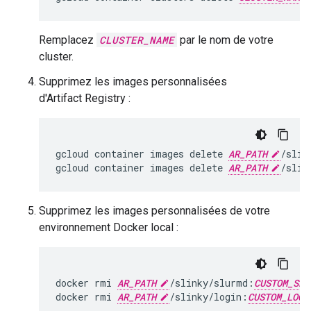
Remplacez
CLUSTER_NAME
par le nom de votre
cluster.
Supprimez les images personnalisées
d'Artifact Registry :
gcloud
container
images
delete
AR_PATH
/slin
gcloud
container
images
delete
AR_PATH
/slin
Supprimez les images personnalisées de votre
environnement Docker local :
docker
rmi
AR_PATH
/slinky/slurmd:
CUSTOM_SLU
docker
rmi
AR_PATH
/slinky/login:
CUSTOM_LOGI