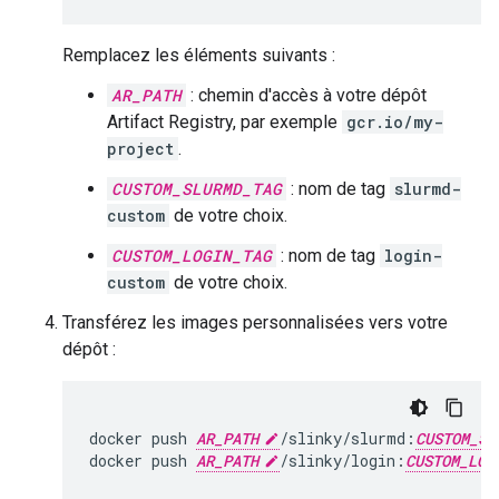
Remplacez les éléments suivants :
AR_PATH
: chemin d'accès à votre dépôt
Artifact Registry, par exemple
gcr.io/my-
project
.
CUSTOM_SLURMD_TAG
: nom de tag
slurmd-
custom
de votre choix.
CUSTOM_LOGIN_TAG
: nom de tag
login-
custom
de votre choix.
Transférez les images personnalisées vers votre
dépôt :
docker
push
AR_PATH
/slinky/slurmd:
CUSTOM_SL
docker
push
AR_PATH
/slinky/login:
CUSTOM_LOG