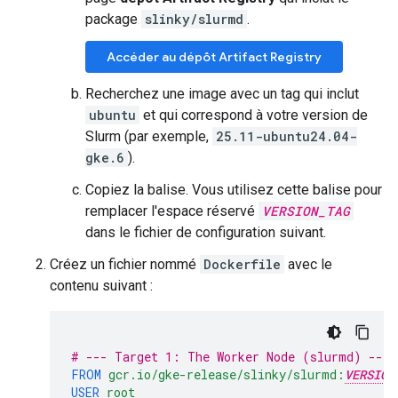
package
slinky/slurmd
.
Accéder au dépôt Artifact Registry
Recherchez une image avec un tag qui inclut
ubuntu
et qui correspond à votre version de
Slurm (par exemple,
25.11-ubuntu24.04-
gke.6
).
Copiez la balise. Vous utilisez cette balise pour
remplacer l'espace réservé
VERSION_TAG
dans le fichier de configuration suivant.
Créez un fichier nommé
Dockerfile
avec le
contenu suivant :
# --- Target 1: The Worker Node (slurmd) ---
FROM
gcr.io/gke-release/slinky/slurmd:
VERSION
USER
root