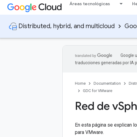
Áreas tecnológicas
He
Distributed, hybrid, and multicloud
Goog
Google u
traducciones generadas por IA 
Home
Documentation
Dist
GDC for VMware
Red de v
Sph
En esta página se explican lo
para VMware.