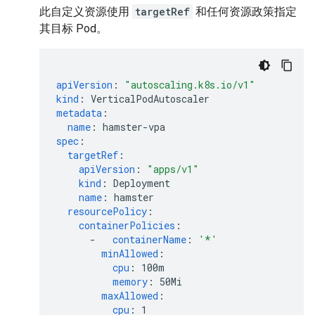
此自定义资源使用
targetRef
和任何资源政策指定
其目标 Pod。
apiVersion
:
"autoscaling.k8s.io/v1"
kind
:
VerticalPodAutoscaler
metadata
:
name
:
hamster-vpa
spec
:
targetRef
:
apiVersion
:
"apps/v1"
kind
:
Deployment
name
:
hamster
resourcePolicy
:
containerPolicies
:
-
containerName
:
'*'
minAllowed
:
cpu
:
100m
memory
:
50Mi
maxAllowed
:
cpu
:
1