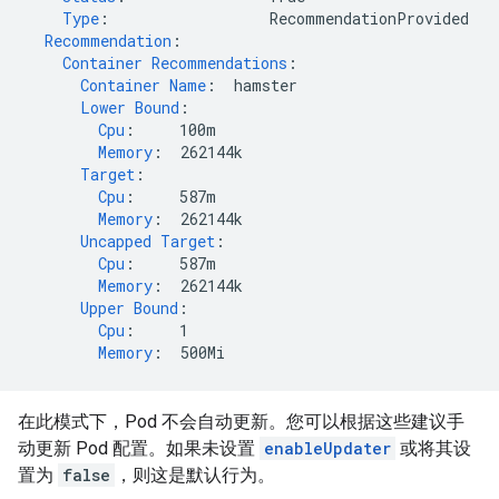
Type
:
RecommendationProvided
Recommendation
:
Container Recommendations
:
Container Name
:
hamster
Lower Bound
:
Cpu
:
100m
Memory
:
262144k
Target
:
Cpu
:
587m
Memory
:
262144k
Uncapped Target
:
Cpu
:
587m
Memory
:
262144k
Upper Bound
:
Cpu
:
1
Memory
:
500Mi
在此模式下，Pod 不会自动更新。您可以根据这些建议手
动更新 Pod 配置。如果未设置
enableUpdater
或将其设
置为
false
，则这是默认行为。