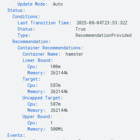
Update Mode
:
Auto
Status
:
Conditions
:
Last Transition Time
:
2025-08-04T23:53:32Z
Status
:
True
Type
:
RecommendationProvided
Recommendation
:
Container Recommendations
:
Container Name
:
hamster
Lower Bound
:
Cpu
:
100m
Memory
:
262144k
Target
:
Cpu
:
587m
Memory
:
262144k
Uncapped Target
:
Cpu
:
587m
Memory
:
262144k
Upper Bound
:
Cpu
:
1
Memory
:
500Mi
Events
: