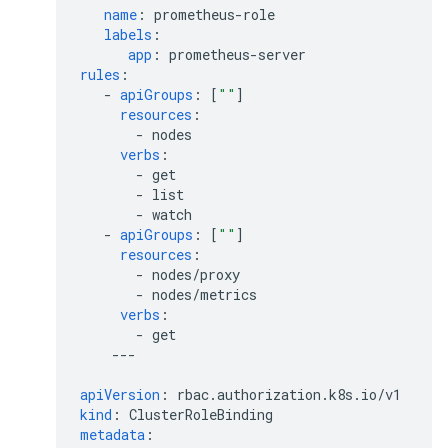
name
:
prometheus-role
labels
:
app
:
prometheus-server
rules
:
-
apiGroups
:
[
""
]
resources
:
-
nodes
verbs
:
-
get
-
list
-
watch
-
apiGroups
:
[
""
]
resources
:
-
nodes/proxy
-
nodes/metrics
verbs
:
-
get
---
apiVersion
:
rbac.authorization.k8s.io/v1
kind
:
ClusterRoleBinding
metadata
: