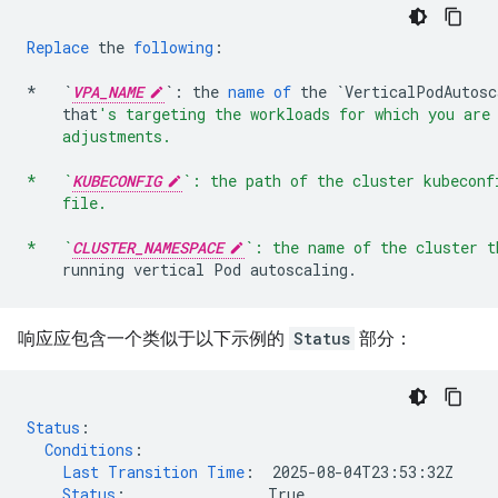
Replace
the
following
:
*
`
VPA_NAME
`
:
the
name
of
the
`VerticalPodAutosc
that
's targeting the workloads for which you are
    adjustments.
*   `
KUBECONFIG
`: the path of the cluster kubeconf
    file.
*   `
CLUSTER_NAMESPACE
`: the name of the cluster t
running
vertical
Pod
autoscaling
.
响应应包含一个类似于以下示例的
Status
部分：
Status
:
Conditions
:
Last Transition Time
:
2025-08-04T23:53:32Z
Status
:
True