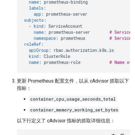
name
:
prometheus-binding
labels
:
app
:
prometheus-server
subjects
:
-
kind
:
ServiceAccount
name
:
prometheus-server
# Service 
namespace
:
prometheus
# Service 
roleRef
:
apiGroup
:
rbac.authorization.k8s.io
kind
:
ClusterRole
name
:
prometheus-role
# Name of 
更新 Prometheus 配置文件，以从 cAdvisor 抓取以下
指标：
container_cpu_usage_seconds_total
container_memory_working_set_bytes
以下行定义了 cAdvisor 指标的抓取详细信息：