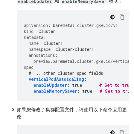
enableUpdater
和
enableMemorySaver
模式：
apiVersion
:
baremetal.cluster.gke.io/v1
kind
:
Cluster
metadata
:
name
:
cluster1
namespace
:
cluster-cluster1
annotations
:
preview.baremetal.cluster.gke.io/vertical
spec
:
# ... other cluster spec fields
verticalPodAutoscaling
:
enableUpdater
:
true
# Set to true
enableMemorySaver
:
true
# Set to true
如果您修改了集群配置文件，请使用以下命令应用更
改：