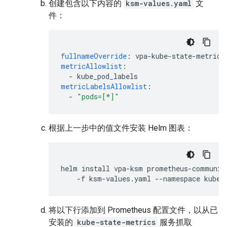
创建包含以下内容的
ksm-values.yaml
文
件：
fullnameOverride
:
vpa-kube-state-metrics
metricAllowlist
:
-
kube_pod_labels
metricLabelsAllowlist
:
-
"pods=[*]"
根据上一步中的值文件安装 Helm 图表：
helm
install
vpa-ksm
prometheus-communit
-f
ksm-values.yaml
--namespace
将以下行添加到 Prometheus 配置文件，以从已
安装的
kube-state-metrics
服务抓取