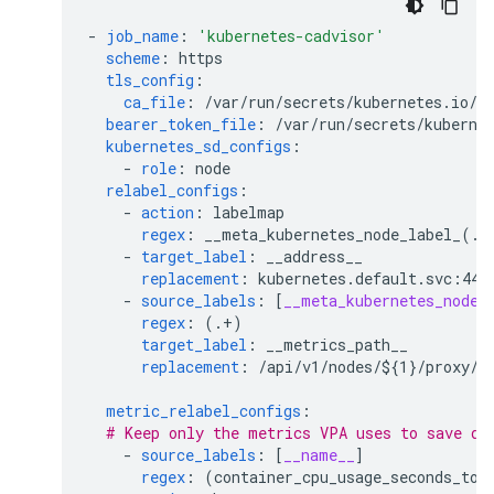
-
job_name
:
'kubernetes-cadvisor'
scheme
:
https
tls_config
:
ca_file
:
/var/run/secrets/kubernetes.io/s
bearer_token_file
:
/var/run/secrets/kuberne
kubernetes_sd_configs
:
-
role
:
node
relabel_configs
:
-
action
:
labelmap
regex
:
__meta_kubernetes_node_label_(.+
-
target_label
:
__address__
replacement
:
kubernetes.default.svc:443
-
source_labels
:
[
__meta_kubernetes_node_
regex
:
(.+)
target_label
:
__metrics_path__
replacement
:
/api/v1/nodes/${1}/proxy/m
metric_relabel_configs
:
# Keep only the metrics VPA uses to save di
-
source_labels
:
[
__name__
]
regex
:
(container_cpu_usage_seconds_tot