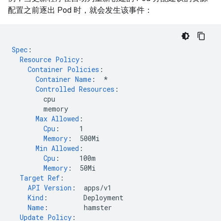
配置之前逐出 Pod 时，就会发生该事件：
Spec
:
Resource Policy
:
Container Policies
:
Container Name
:
*
Controlled Resources
:
cpu
memory
Max Allowed
:
Cpu
:
1
Memory
:
500Mi
Min Allowed
:
Cpu
:
100m
Memory
:
50Mi
Target Ref
:
API Version
:
apps/v1
Kind
:
Deployment
Name
:
hamster
Update Policy
: