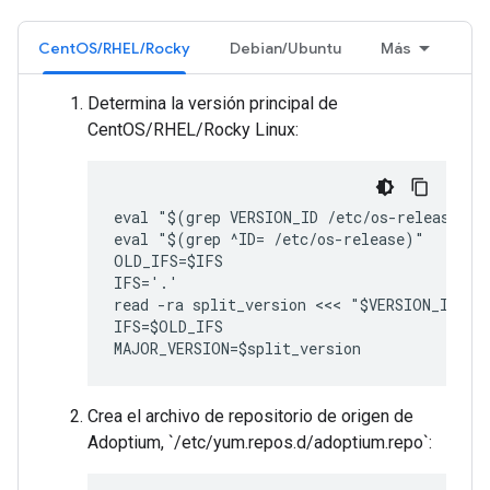
CentOS/RHEL/Rocky
Debian/Ubuntu
Más
Determina la versión principal de
CentOS/RHEL/Rocky Linux:
eval "$(grep VERSION_ID /etc/os-release)"

eval "$(grep ^ID= /etc/os-release)"

OLD_IFS=$IFS

IFS='.'

read -ra split_version <<< "$VERSION_ID"

IFS=$OLD_IFS

MAJOR_VERSION=$split_version
Crea el archivo de repositorio de origen de
Adoptium, `/etc/yum.repos.d/adoptium.repo`: