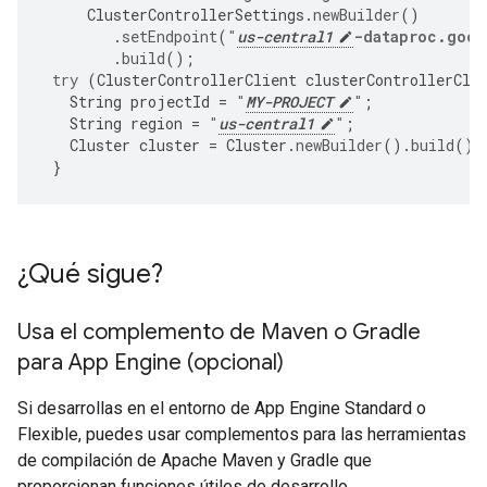
ClusterControllerSettings
.
newBuilder
()
.
setEndpoint
(
"
us-central1
-dataproc.goog
.
build
();
try
(
ClusterControllerClient
clusterControllerCli
String
projectId
=
"
MY-PROJECT
"
;
String
region
=
"
us-central1
"
;
Cluster
cluster
=
Cluster
.
newBuilder
().
build
();
}
¿Qué sigue?
Usa el complemento de Maven o Gradle
para App Engine (opcional)
Si desarrollas en el entorno de App Engine Standard o
Flexible, puedes usar complementos para las herramientas
de compilación de Apache Maven y Gradle que
proporcionan funciones útiles de desarrollo,