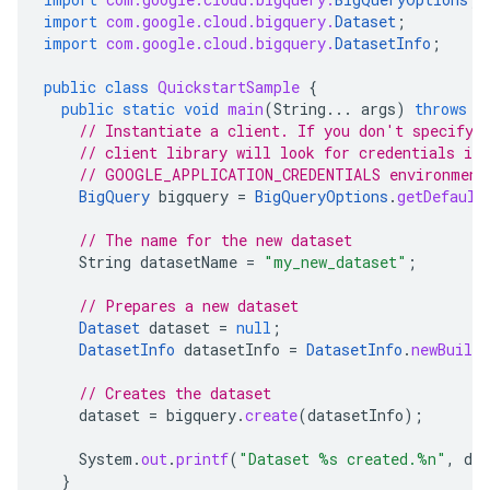
import
com.google.cloud.bigquery.
Dataset
;
import
com.google.cloud.bigquery.
DatasetInfo
;
public
class
QuickstartSample
{
public
static
void
main
(
String
...
args
)
throws
E
// Instantiate a client. If you don't specify 
// client library will look for credentials in
// GOOGLE_APPLICATION_CREDENTIALS environment
BigQuery
bigquery
=
BigQueryOptions
.
getDefault
// The name for the new dataset
String
datasetName
=
"my_new_dataset"
;
// Prepares a new dataset
Dataset
dataset
=
null
;
DatasetInfo
datasetInfo
=
DatasetInfo
.
newBuilde
// Creates the dataset
dataset
=
bigquery
.
create
(
datasetInfo
);
System
.
out
.
printf
(
"Dataset %s created.%n"
,
dat
}