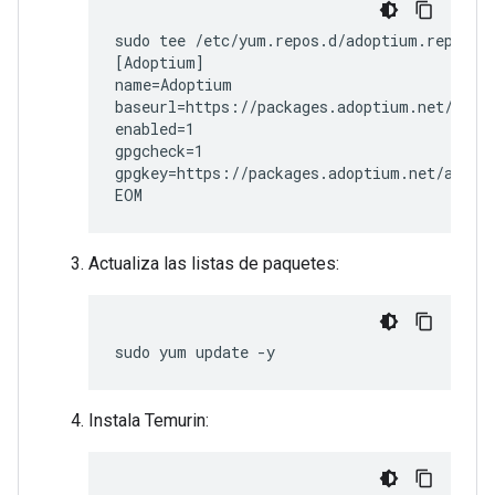
sudo tee /etc/yum.repos.d/adoptium.repo << 
[Adoptium]

name=Adoptium

baseurl=https://packages.adoptium.net/artif
enabled=1

gpgcheck=1

gpgkey=https://packages.adoptium.net/artifa
EOM
Actualiza las listas de paquetes:
sudo yum update -y
Instala Temurin: