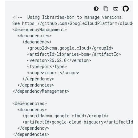
<!--  Using libraries-bom to manage versions.

See https://github.com/GoogleCloudPlatform/cloud-o
<dependencyManagement>

  <dependencies>

    <dependency>

      <groupId>com.google.cloud</groupId>

      <artifactId>libraries-bom</artifactId>

      <version>26.62.0</version>

      <type>pom</type>

      <scope>import</scope>

    </dependency>

  </dependencies>

</dependencyManagement>

<dependencies>

  <dependency>

    <groupId>com.google.cloud</groupId>

    <artifactId>google-cloud-bigquery</artifactId>

  </dependency>
