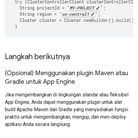
try
(
ClusterControllerClient
clusterControllerCli
String
projectId
=
"
MY-PROJECT
"
;
String
region
=
"
us-central1
"
;
Cluster
cluster
=
Cluster
.
newBuilder
().
build
();
}
Langkah berikutnya
(Opsional) Menggunakan plugin Maven atau
Gradle untuk App Engine
Jika mengembangkan di lingkungan standar atau fleksibel
App Engine, Anda dapat menggunakan plugin untuk alat
build Apache Maven dan Gradle yang menyediakan fungsi
praktis untuk mengembangkan, menguji, dan men-deploy
aplikasi Anda secara langsung.