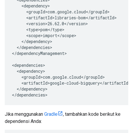
    <dependency>

      <groupId>com.google.cloud</groupId>

      <artifactId>libraries-bom</artifactId>

      <version>26.62.0</version>

      <type>pom</type>

      <scope>import</scope>

    </dependency>

  </dependencies>

</dependencyManagement>

<dependencies>

  <dependency>

    <groupId>com.google.cloud</groupId>

    <artifactId>google-cloud-bigquery</artifactId>

  </dependency>

Jika menggunakan
Gradle
, tambahkan kode berikut ke
dependensi Anda: