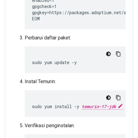
enabled=1

gpgcheck=1

gpgkey=https://packages.adoptium.net/artifa
EOM
Perbarui daftar paket:
sudo yum update -y
Instal Temurin:
sudo yum install -y 
temurin-17-jdk
Verifikasi penginstalan: