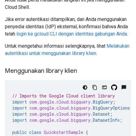
Cloud Shell.
Jika error autentikasi ditampilkan, dan Anda menggunakan
penyedia identitas (IdP) eksternal, konfirmasi bahwa Anda
telah
login ke gcloud CLI dengan identitas gabungan Anda
.
Untuk mengetahui informasi selengkapnya, lihat
Melakukan
autentikasi untuk menggunakan library klien
.
Menggunakan library klien
// Imports the Google Cloud client library
import
com.google.cloud.bigquery.
BigQuery
;
import
com.google.cloud.bigquery.
BigQueryOptions
;
import
com.google.cloud.bigquery.
Dataset
;
import
com.google.cloud.bigquery.
DatasetInfo
;
public
class
QuickstartSample
{