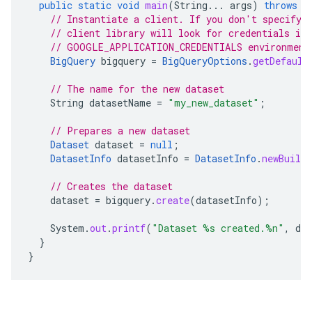
public
static
void
main
(
String
...
args
)
throws
E
// Instantiate a client. If you don't specify 
// client library will look for credentials in
// GOOGLE_APPLICATION_CREDENTIALS environment
BigQuery
bigquery
=
BigQueryOptions
.
getDefault
// The name for the new dataset
String
datasetName
=
"my_new_dataset"
;
// Prepares a new dataset
Dataset
dataset
=
null
;
DatasetInfo
datasetInfo
=
DatasetInfo
.
newBuilde
// Creates the dataset
dataset
=
bigquery
.
create
(
datasetInfo
);
System
.
out
.
printf
(
"Dataset %s created.%n"
,
dat
}
}