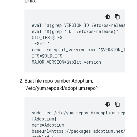
Linux:
eval "$(grep VERSION_ID /etc/os-release)"

eval "$(grep ^ID= /etc/os-release)"

OLD_IFS=$IFS

IFS='.'

read -ra split_version <<< "$VERSION_ID"

IFS=$OLD_IFS

MAJOR_VERSION=$split_version
Buat file repo sumber Adoptium,
`/etc/yum.repos.d/adoptium.repo`:
sudo tee /etc/yum.repos.d/adoptium.repo << 
[Adoptium]

name=Adoptium

baseurl=https://packages.adoptium.net/artif