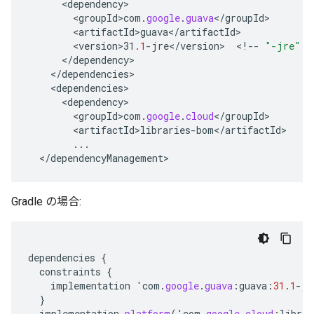
<
dependency
<
groupId>com
.
google
.
guava
<
/
groupId
<
artifactId>guava
<
/
artifactId
<
version>31
.1
-
jre
<
/
version
>
<
!--
"-jre"
f
<
/
dependency
<
/
dependencies
<
dependencies
<
dependency
<
groupId>com
.
google
.
cloud
<
/
groupId
<
artifactId>libraries
-
bom
<
/
artifactId
...
<
/
dependencyManagement
Gradle の場合:
dependencies
{
constraints
{
implementation
'
com
.
google
.
guava
:
guava
:
31.1
-
jr
}
implementation
platform
(
'
com
.
google
.
cloud
:
librar