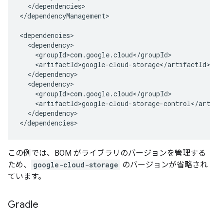
  </dependencies>

</dependencyManagement>

<dependencies>

  <dependency>

    <groupId>com.google.cloud</groupId>

    <artifactId>google-cloud-storage</artifactId>

  </dependency>

  <dependency>

    <groupId>com.google.cloud</groupId>

    <artifactId>google-cloud-storage-control</artif
  </dependency>

</dependencies>
この例では、BOM がライブラリのバージョンを管理する
ため、
google-cloud-storage
のバージョンが省略され
ています。
Gradle