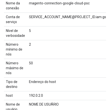
Nome da
magento-connection-google-cloud-psc
conexão
Conta de
SERVICE_ACCOUNT_NAME@PROJECT_ID.iam.gserv
serviço
Nível de
5
verbosidade
Número
2
mínimo de
nós
Número
50
máximo de
nós
Tipo de
Endereço do host
destino
host
192.0.2.0
Nome de
NOME DE USUÁRIO
usuário