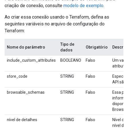
criação de conexão, consulte
modelo de exemplo
.
Ao criar essa conexão usando o Terraform, defina as
seguintes variáveis no arquivo de configuração do
Terraform:
Tipo de
Nome do parâmetro
Obrigatório
Descriç
dados
include_custom_attributes
BOOLEANO
Falso
Um valor
atributo
store_code
STRING
Falso
Especifi
API são 
browsable_schemas
STRING
Falso
Essa pro
informa
disponív
Browsa
nível de detalhes
STRING
Falso
Nível de
nível de