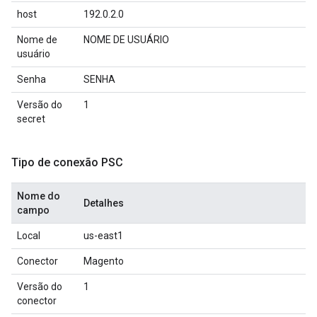
host
192.0.2.0
Nome de
NOME DE USUÁRIO
usuário
Senha
SENHA
Versão do
1
secret
Tipo de conexão PSC
Nome do
Detalhes
campo
Local
us-east1
Conector
Magento
Versão do
1
conector