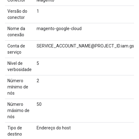
Conector
Magento
Versão do
1
conector
Nome da
magento-google-cloud
conexão
Conta de
SERVICE_ACCOUNT_NAME@PROJECT_ID.iam.gserv
serviço
Nível de
5
verbosidade
Número
2
mínimo de
nós
Número
50
máximo de
nós
Tipo de
Endereço do host
destino