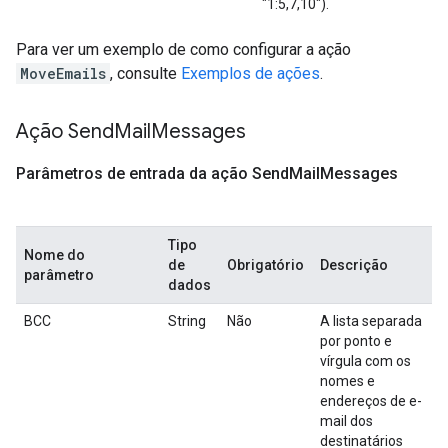
"1:5,7,10").
Para ver um exemplo de como configurar a ação
MoveEmails
, consulte
Exemplos de ações
.
Ação Send
Mail
Messages
Parâmetros de entrada da ação Send
Mail
Messages
Tipo
Nome do
de
Obrigatório
Descrição
parâmetro
dados
BCC
String
Não
A lista separada
por ponto e
vírgula com os
nomes e
endereços de e-
mail dos
destinatários