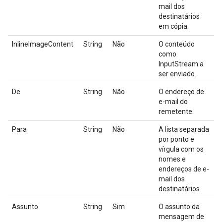
mail dos
destinatários
em cópia.
InlineImageContent
String
Não
O conteúdo
como
InputStream a
ser enviado.
De
String
Não
O endereço de
e-mail do
remetente.
Para
String
Não
A lista separada
por ponto e
vírgula com os
nomes e
endereços de e-
mail dos
destinatários.
Assunto
String
Sim
O assunto da
mensagem de