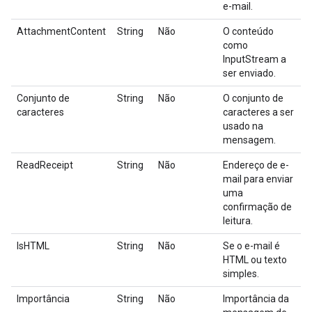
e-mail.
AttachmentContent
String
Não
O conteúdo
como
InputStream a
ser enviado.
Conjunto de
String
Não
O conjunto de
caracteres
caracteres a ser
usado na
mensagem.
ReadReceipt
String
Não
Endereço de e-
mail para enviar
uma
confirmação de
leitura.
IsHTML
String
Não
Se o e-mail é
HTML ou texto
simples.
Importância
String
Não
Importância da