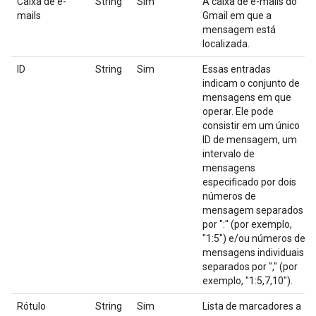
Caixa de e-
String
Sim
A caixa de e-mails do
mails
Gmail em que a
mensagem está
localizada.
ID
String
Sim
Essas entradas
indicam o conjunto de
mensagens em que
operar. Ele pode
consistir em um único
ID de mensagem, um
intervalo de
mensagens
especificado por dois
números de
mensagem separados
por ":" (por exemplo,
"1:5") e/ou números de
mensagens individuais
separados por "," (por
exemplo, "1:5,7,10").
Rótulo
String
Sim
Lista de marcadores a