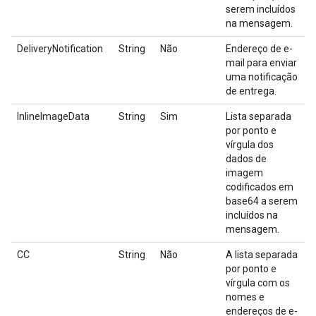
serem incluídos
na mensagem.
DeliveryNotification
String
Não
Endereço de e-
mail para enviar
uma notificação
de entrega.
InlineImageData
String
Sim
Lista separada
por ponto e
vírgula dos
dados de
imagem
codificados em
base64 a serem
incluídos na
mensagem.
CC
String
Não
A lista separada
por ponto e
vírgula com os
nomes e
endereços de e-