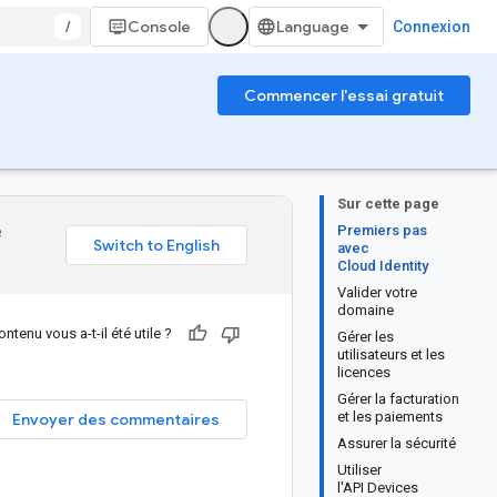
/
Console
Connexion
Commencer l'essai gratuit
Sur cette page
Premiers pas
e
avec
Cloud Identity
Valider votre
domaine
ntenu vous a-t-il été utile ?
Gérer les
utilisateurs et les
licences
Gérer la facturation
et les paiements
Envoyer des commentaires
Assurer la sécurité
Utiliser
l'API Devices