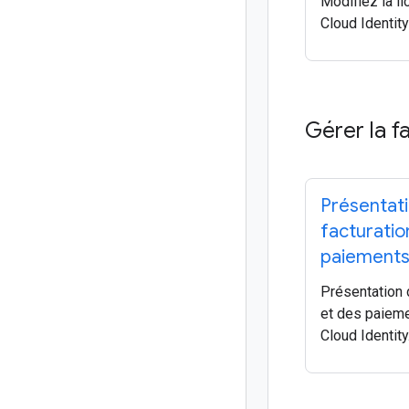
Modifiez la l
Cloud Identity 
Gérer la f
Présentati
facturatio
paiement
Présentation d
et des paiem
Cloud Identity