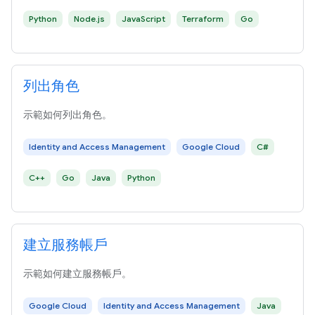
Python
Node.js
JavaScript
Terraform
Go
列出角色
示範如何列出角色。
Identity and Access Management
Google Cloud
C#
C++
Go
Java
Python
建立服務帳戶
示範如何建立服務帳戶。
Google Cloud
Identity and Access Management
Java