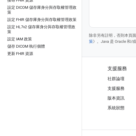
搜尋 FHIR 資源
設定 DICOM 儲存庫身分與存取權管理政
策
設定 FHIR 儲存庫身分與存取權管理政策
設定 HL7v2 儲存庫身分與存取權管理政
策
除非另有註明，否則本頁
設定 IAM 政策
策
》。Java 是 Oracl
儲存 DICOM 執行個體
更新 FHIR 資源
產品與定價
支援服務
查看所有產品/服務
社群論壇
Google Cloud 定價
支援服務
Google Cloud Marketplace
版本資訊
與銷售人員聯絡
系統狀態