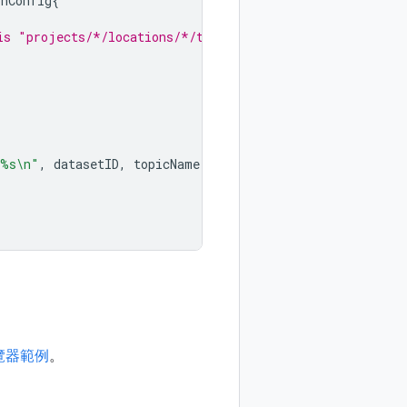
onConfig
{
is "projects/*/locations/*/topics/*"
 %s\n"
,
datasetID
,
topicName
)
 瀏覽器範例
。