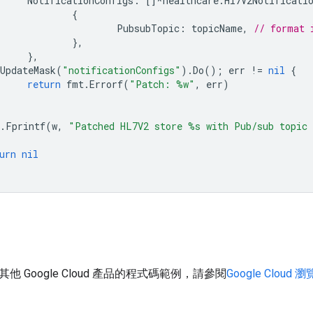
NotificationConfigs
:
[]
*
healthcare
.
Hl7V2Notificati
{
PubsubTopic
:
topicName
,
// format 
},
},
UpdateMask
(
"notificationConfigs"
).
Do
();
err
!=
nil
{
return
fmt
.
Errorf
(
"Patch: %w"
,
err
)
.
Fprintf
(
w
,
"Patched HL7V2 store %s with Pub/sub topic
urn
nil
 Google Cloud 產品的程式碼範例，請參閱
Google Cloud