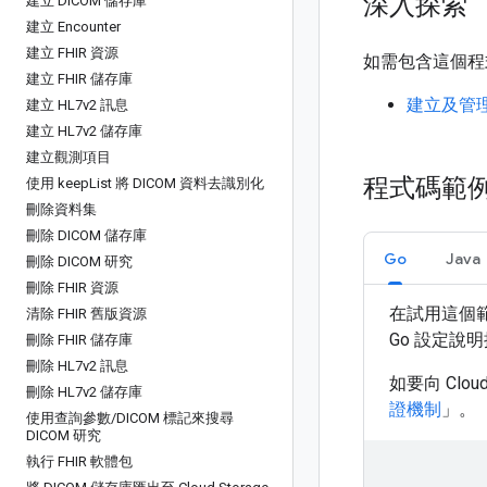
深入探索
建立 DICOM 儲存庫
建立 Encounter
建立 FHIR 資源
如需包含這個程
建立 FHIR 儲存庫
建立及管理 
建立 HL7v2 訊息
建立 HL7v2 儲存庫
建立觀測項目
程式碼範
使用 keep
List 將 DICOM 資料去識別化
刪除資料集
刪除 DICOM 儲存庫
Go
Java
刪除 DICOM 研究
刪除 FHIR 資源
在試用這個
清除 FHIR 舊版資源
Go
設定說明
刪除 FHIR 儲存庫
刪除 HL7v2 訊息
如要向 Clo
刪除 HL7v2 儲存庫
證機制
」。
使用查詢參數
/
DICOM 標記來搜尋
DICOM 研究
執行 FHIR 軟體包