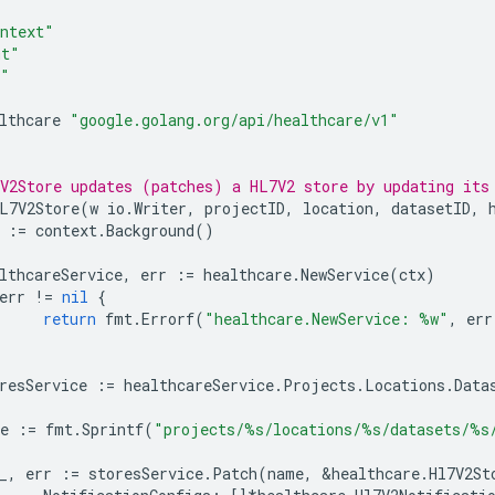
ntext"
mt"
o"
lthcare
"google.golang.org/api/healthcare/v1"
V2Store updates (patches) a HL7V2 store by updating its
L7V2Store
(
w
io
.
Writer
,
projectID
,
location
,
datasetID
,
:=
context
.
Background
()
lthcareService
,
err
:=
healthcare
.
NewService
(
ctx
)
err
!=
nil
{
return
fmt
.
Errorf
(
"healthcare.NewService: %w"
,
err
resService
:=
healthcareService
.
Projects
.
Locations
.
Data
e
:=
fmt
.
Sprintf
(
"projects/%s/locations/%s/datasets/%s
_
,
err
:=
storesService
.
Patch
(
name
,
&
healthcare
.
Hl7V2St