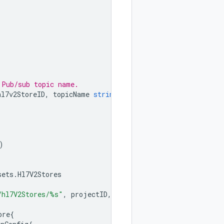
 Pub/sub topic name.
hl7v2StoreID
,
topicName
string
)
error
{
)
sets
.
Hl7V2Stores
/hl7V2Stores/%s"
,
projectID
,
location
,
datasetID
,
hl7v2S
ore
{