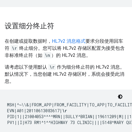
设置细分终止符
在创建或提取数据时，
HL7v2 消息格式
要求分段使用回车
符
\r
终止细分。您可以将 HL7v2 存储区配置为接受包含
非标准终止符（如
\n
）的 HL7v2 消息。
请考虑以下使用默认
\r
作为细分终止符的 HL7v2 消息。
默认情况下，当您创建 HL7v2 存储区时，系统会接受此消
息。
MSH|^~\\&|FROM_APP|FROM_FACILITY|TO_APP|TO_FACILIT
EVN|A01|20110613083617|
\r
PID|1||21004053^^^^MRN||SULLY^BRIAN||19611209|M|||1
PV1||I|H73 RM1^1^^HIGHWAY 73 CLINIC||||5148^MARY 