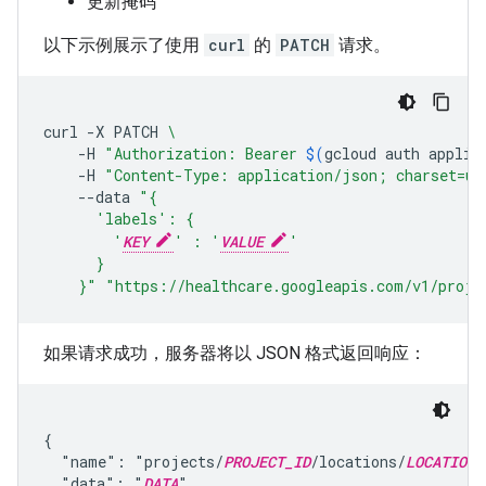
更新掩码
以下示例展示了使用
curl
的
PATCH
请求。
curl
-X
PATCH
\
-H
"Authorization: Bearer 
$(
gcloud
auth
applic
-H
"Content-Type: application/json; charset=ut
--data
"{
      'labels': {
        '
KEY
' : '
VALUE
'
      }
    }"
"https://healthcare.googleapis.com/v1/proje
如果请求成功，服务器将以 JSON 格式返回响应：
{

  "name": "projects/
PROJECT_ID
/locations/
LOCATION
/
  "data": "
DATA
",
