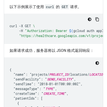
以下示例展示了使用
curl
的
GET
请求。
curl
-X
GET
\
-H
"Authorization: Bearer 
$(
gcloud
auth
appli
"https://healthcare.googleapis.com/v1/project
如果请求成功，服务器将以 JSON 格式返回响应：
{

  "name": "projects/
PROJECT_ID
/locations/
LOCATION
/
  "sendFacility": "
SEND_FACILITY
",

  "sendTime": "2018-01-01T00:00:00Z",

  "messageType": "
TYPE
",

  "createTime": "
CREATE_TIME
",

  "patientIds": [

    {
