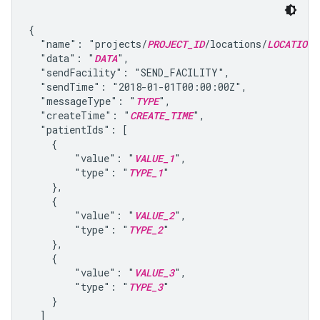
{

  "name": "projects/
PROJECT_ID
/locations/
LOCATION
/
  "data": "
DATA
",

  "sendFacility": "SEND_FACILITY",

  "sendTime": "2018-01-01T00:00:00Z",

  "messageType": "
TYPE
",

  "createTime": "
CREATE_TIME
",

  "patientIds": [

    {

        "value": "
VALUE_1
",

        "type": "
TYPE_1
"

    },

    {

        "value": "
VALUE_2
",

        "type": "
TYPE_2
"

    },

    {

        "value": "
VALUE_3
",

        "type": "
TYPE_3
"

    }

  ]
