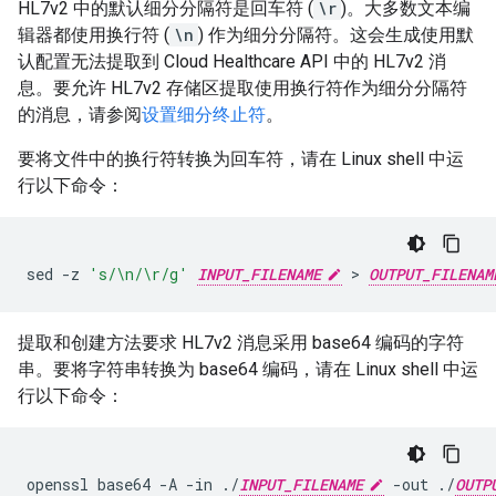
HL7v2 中的默认细分分隔符是回车符 (
\r
)。大多数文本编
辑器都使用换行符 (
\n
) 作为细分分隔符。这会生成使用默
认配置无法提取到 Cloud Healthcare API 中的 HL7v2 消
息。要允许 HL7v2 存储区提取使用换行符作为细分分隔符
的消息，请参阅
设置细分终止符
。
要将文件中的换行符转换为回车符，请在 Linux shell 中运
行以下命令：
sed
-z
's/\n/\r/g'
INPUT_FILENAME
>
OUTPUT_FILENAM
提取和创建方法要求 HL7v2 消息采用 base64 编码的字符
串。要将字符串转换为 base64 编码，请在 Linux shell 中运
行以下命令：
openssl
base64
-A
-in
./
INPUT_FILENAME
-out
./
OUTP