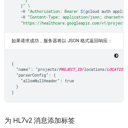
    }"
\
-H
"Authorization: Bearer 
$(
gcloud
auth
applic
-H
"Content-Type: application/json; charset=ut
"https://healthcare.googleapis.com/v1/projects
如果请求成功，服务器将以 JSON 格式返回响应：
{

  "name": "projects/
PROJECT_ID
/locations/
LOCATION
/
  "parserConfig": {

    "allowNullHeader": true

  }

为 HL7v2 消息添加标签