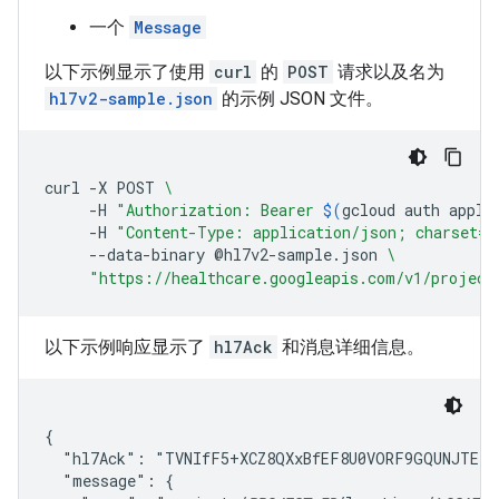
一个
Message
以下示例显示了使用
curl
的
POST
请求以及名为
hl7v2-sample.json
的示例 JSON 文件。
curl
-X
POST
\
-H
"Authorization: Bearer 
$(
gcloud
auth
appli
-H
"Content-Type: application/json; charset=u
--data-binary
@hl7v2-sample.json
\
"https://healthcare.googleapis.com/v1/project
以下示例响应显示了
hl7Ack
和消息详细信息。
{

  "hl7Ack": "TVNIfF5+XCZ8QXxBfEF8U0VORF9GQUNJTElU
  "message": {
