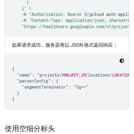
      }
    }"
\
-H
"Authorization: Bearer 
$(
gcloud
auth
applic
-H
"Content-Type: application/json; charset=ut
"https://healthcare.googleapis.com/v1/projects
如果请求成功，服务器将以 JSON 格式返回响应：
{

  "name": "projects/
PROJECT_ID
/locations/
LOCATION
/
  "parserConfig": {

    "segmentTerminator": "Cg=="

  }

使用空细分标头