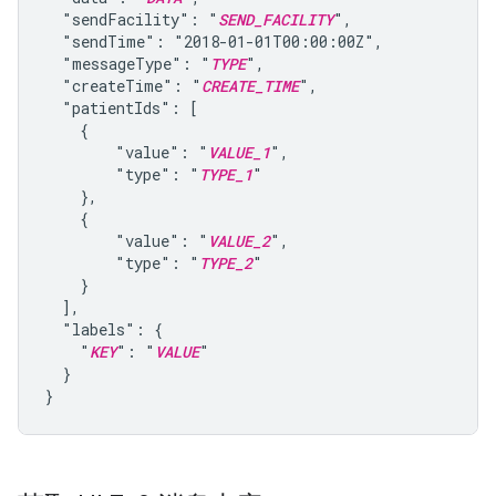
  "sendFacility": "
SEND_FACILITY
",

  "sendTime": "2018-01-01T00:00:00Z",

  "messageType": "
TYPE
",

  "createTime": "
CREATE_TIME
",

  "patientIds": [

    {

        "value": "
VALUE_1
",

        "type": "
TYPE_1
"

    },

    {

        "value": "
VALUE_2
",

        "type": "
TYPE_2
"

    }

  ],

  "labels": {

    "
KEY
": "
VALUE
"

  }
