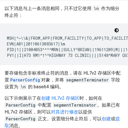
以下消息与上一条消息相同，只不过它使用
\n
作为细分
终止符：
MSH|^~\\&|FROM_APP|FROM_FACILITY|TO_APP|TO_FACILIT
EVN|A01|20110613083617|
\n
PID|1||21004053^^^^MRN||SULLY^BRIAN||19611209|M|||1
PV1||I|H73 RM1^1^^HIGHWAY 73 CLINIC||||5148^MARY 
要存储包含非标准终止符的消息，请在 HL7v2 存储区中配
置
ParserConfig
对象，并将
segmentTerminator
字段
设置为
\n
的 base64 编码。
以下示例展示了在
创建 HL7v2 存储区
时，如何在
ParserConfig
中配置
segmentTerminator
。如果已有
HL7v2 存储区，则可以
对其进行修改
以提供
ParserConfig
正文。设置细分终止符后，可以
创建
或
提
取
消息。