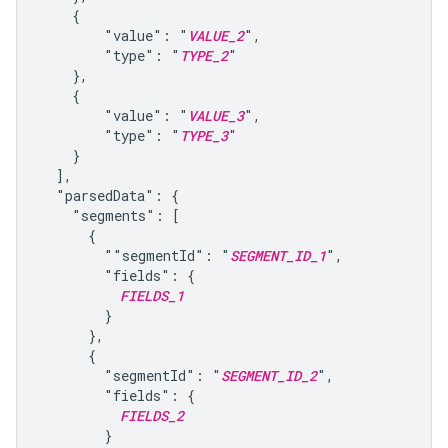
    {

        "value": "
VALUE_2
",

        "type": "
TYPE_2
"

    },

    {

        "value": "
VALUE_3
",

        "type": "
TYPE_3
"

    }

  ],

  "parsedData": {

    "segments": [

      {

        ""segmentId": "
SEGMENT_ID_1
",

        "fields": {

FIELDS_1
        }

      },

      {

        "segmentId": "
SEGMENT_ID_2
",

        "fields": {

FIELDS_2
        }
