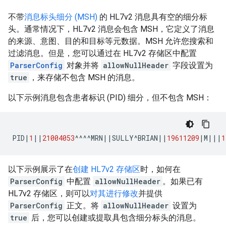
不带
消息标头细分 (MSH)
的 HL7v2 消息具有空的细分标
头。通常情况下，HL7v2 消息会包含 MSH，它定义了消息
的来源、意图、目的和目标等元数据。MSH 允许您搜索和
过滤消息。但是，您可以通过在 HL7v2 存储区中配置
ParserConfig
对象并将
allowNullHeader
字段设置为
true
，来存储不包含 MSH 的消息。
以下示例消息包含患者标识 (PID) 细分，但不包含 MSH：
PID
|
1
||
21004053
^^^^MRN
||
SULLY^BRIAN
||
19611209
|
M
||
|
1
以下示例展示了在
创建 HL7v2 存储区
时，如何在
ParserConfig
中配置
allowNullHeader
。如果已有
HL7v2 存储区，则可以
对其进行修改
并提供
ParserConfig
正文。将
allowNullHeader
设置为
true
后，您可以创建或提取具包含细分标头的消息。