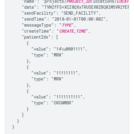
    "name": "projects/
PROJECT_ID
/locations/
LOCATIO
    "data": "TVNIfF5+XCZ8QXxTRU5EX0ZBQ0lMSVRZfEF8Q
    "sendFacility": "SEND_FACILITY",

    "sendTime": "2018-01-01T00:00:00Z",

    "messageType": "
TYPE
",

    "createTime": "
CREATE_TIME
",

    "patientIds": [

      {

        "value": "14\u0001111",

        "type": "MRN"

      },

      {

        "value": "11111111",

        "type": "MRN"

      },

      {

        "value": "1111111111",

        "type": "ORGNMBR"

      }

    ]

  }
