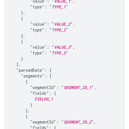
        "value": "
VALUE_1
",

        "type": "
TYPE_1
"

    },

    {

        "value": "
VALUE_2
",

        "type": "
TYPE_2
"

    },

    {

        "value": "
VALUE_3
",

        "type": "
TYPE_3
"

    }

  ],

  "parsedData": {

    "segments": [

      {

        "segmentId": "
SEGMENT_ID_1
",

        "fields": {

FIELDS_1
        }

      },

      {

        "segmentId": "
SEGMENT_ID_2
",

        "fields": {
