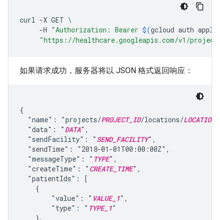
curl
-X
GET
\
-H
"Authorization: Bearer 
$(
gcloud
auth
appli
"https://healthcare.googleapis.com/v1/project
如果请求成功，服务器将以 JSON 格式返回响应：
{

  "name": "projects/
PROJECT_ID
/locations/
LOCATION
/
  "data": "
DATA
",

  "sendFacility": "
SEND_FACILITY
",

  "sendTime": "2018-01-01T00:00:00Z",

  "messageType": "
TYPE
",

  "createTime": "
CREATE_TIME
",

  "patientIds": [

    {

        "value": "
VALUE_1
",

        "type": "
TYPE_1
"

    },
