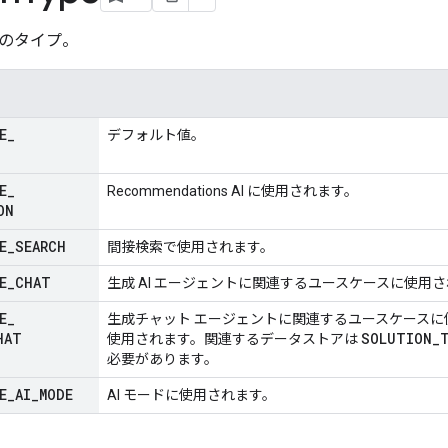
のタイプ。
E
_
デフォルト値。
E
_
Recommendations AI に使用されます。
ON
E
_
SEARCH
間接検索で使用されます。
E
_
CHAT
生成 AI エージェントに関連するユースケースに使用
E
_
生成チャット エージェントに関連するユースケースに
HAT
SOLUTION
_
使用されます。関連するデータストアは
必要があります。
E
_
AI
_
MODE
AI モードに使用されます。