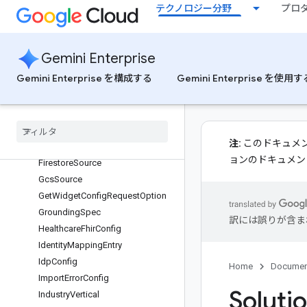
テクノロジー分野
プロ
ContentSearchSpec
ConverseConversationResponse
CustomFineTuningSpec
Gemini Enterprise
DataProtectionPolicy
Gemini Enterprise を構成する
Gemini Enterprise を使用す
DataStoreSpec
Data
Store
View
End
User
Spec
Fetch
Sitemaps
Response
注:
このドキュメント セ
Fhir
Store
Source
ョンのドキュメン
Firestore
Source
Gcs
Source
Get
Widget
Config
Request
Option
Grounding
Spec
訳には誤りが含ま
Healthcare
Fhir
Config
Identity
Mapping
Entry
Idp
Config
Home
Documen
Import
Error
Config
Soluti
Industry
Vertical