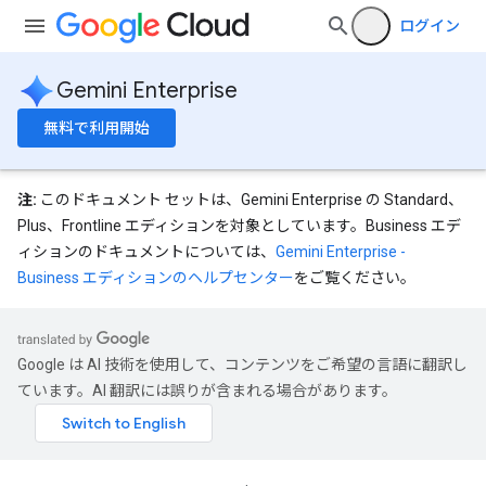
operations
ログイン
ons
s
Gemini Enterprise
Configs
s
無料で利用開始
ns.answers
rchEngine
rchEngine.sitemaps
注:
このドキュメント セットは、Gemini Enterprise の Standard、
chEngine.targetSites
Plus、Frontline エディションを対象としています。Business エデ
ionDenyListEntries
ィションのドキュメントについては、
Gemini Enterprise -
nts
Business エディションのヘルプセンター
をご覧ください。
onfigs
res
Google は AI 技術を使用して、コンテンツをご希望の言語に翻訳し
res.operations
ています。AI 翻訳には誤りが含まれる場合があります。
s