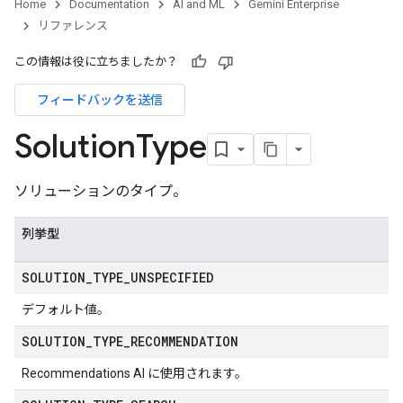
Home
Documentation
AI and ML
Gemini Enterprise
リファレンス
ConfigsUsageStats
この情報は役に立ちましたか？
enses
フィードバックを送信
Solution
Type
ソリューションのタイプ。
列挙型
SOLUTION
_
TYPE
_
UNSPECIFIED
デフォルト値。
SOLUTION
_
TYPE
_
RECOMMENDATION
Recommendations AI に使用されます。