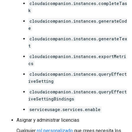
cloudaicompanion.instances.completeTas
k
cloudaicompanion.instances.generateCod
e
cloudaicompanion.instances.generateTex
t
cloudaicompanion.instances.exportMetri
cs
cloudaicompanion.instances.queryEffect
iveSetting
cloudaicompanion.instances.queryEffect
iveSettingBindings
serviceusage.services.enable
Asignar y administrar licencias
Cualquier
rol personalizado
que crees necesita los