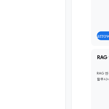
arro
RAG
RAG 
할루시네