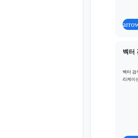
arro
벡터
벡터 검
리케이션