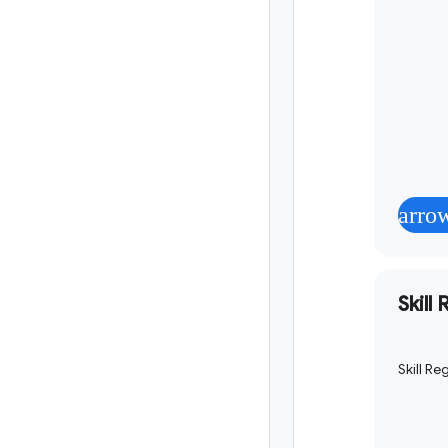
arro
Skill
Skil