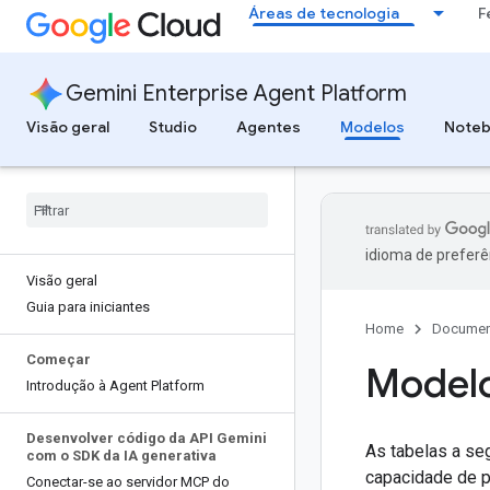
Áreas de tecnologia
F
Gemini Enterprise Agent Platform
Visão geral
Studio
Agentes
Modelos
Note
idioma de preferê
Visão geral
Guia para iniciantes
Home
Documen
Começar
Modelo
Introdução à Agent Platform
Desenvolver código da API Gemini
As tabelas a se
com o SDK da IA generativa
capacidade de 
Conectar-se ao servidor MCP do