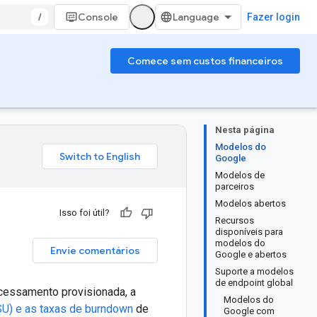
/
Console
Fazer login
Comece sem custos financeiros
Nesta página
Modelos do
Google
Modelos de
parceiros
Modelos abertos
Isso foi útil?
Recursos
disponíveis para
modelos do
Envie comentários
Google e abertos
Suporte a modelos
de endpoint global
cessamento provisionada, a
Modelos do
SU) e as taxas de burndown
de
Google com