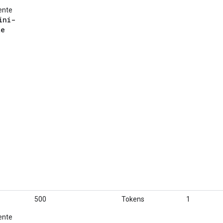
ente
ini-
te
500
Tokens
1
ente