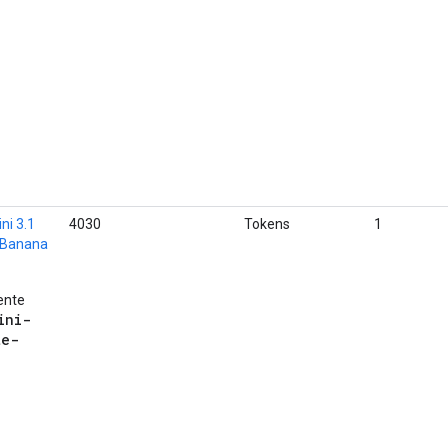
i 3.1
4030
Tokens
1
o Banana
ente
ini-
te-