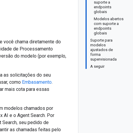
suporte a
endpoints
globais
Modelos abertos
com suporte a
endpoints
globais
Suporte para
e você chama diretamente do
modelos
pacidade de Processamento
ajustados de
forma
 versão do modelo (por exemplo,
supervisionada
A seguir
 as solicitações do seu
 usar, como
Embasamento
.
tar mais cota para essas
com modelos chamados por
x AI e o Agent Search. Por
t Search, seu pedido de
antir as chamadas feitas pelo