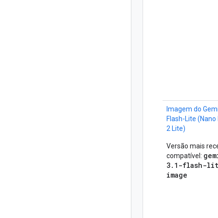
Imagem do Gemin
Flash-Lite (Nan
2 Lite)
Versão mais rec
gem
compatível:
3.1-flash-li
image