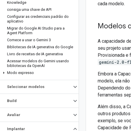
Knowledge
cada modelo.
consiga uma chave de API
Configurar as credenciais padrão do
aplicativo
Modelos 
Migrar do Google AI Studio para a
Agent Platform
Comece a usar o Gemini 3
A capacidade d
Bibliotecas de IA generativa do Google
seu projeto usa
Livro de receitas de IA generativa
Provisionada e 
Acessar modelos do Gemini usando
gemini-2.0-f
bibliotecas da Open
AI
Modo expresso
Embora a Capaci
modelo, ela não
Selecionar modelos
Dependendo do t
ferramentas se
Build
Além disso, a 
outros produtos
Avaliar
exemplo, se voc
Capacidade de P
Implantar