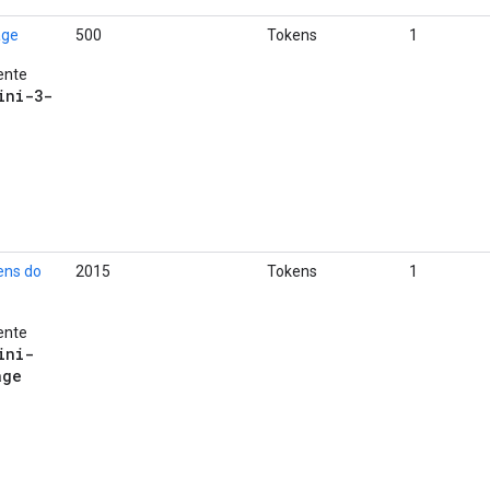
age
500
Tokens
1
ente
ini-3-
ens do
2015
Tokens
1
ente
ini-
age