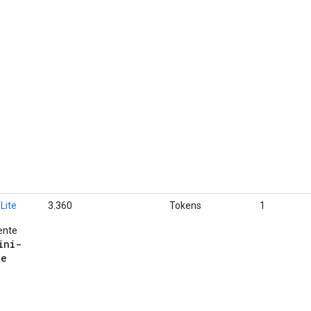
Lite
3.360
Tokens
1
ente
ini-
te