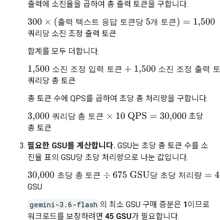
출력에 소진율을 곱하여 총 출력 토큰을 구합니다.
출
력
텍
스
트
응
답
토
큰
당
개
토
큰
300
×
(
출력 텍스트 응답 토큰당 5개 토큰
)
=
1,500
쿼리당 소진 조정 출력 토큰
합계를 모두 더합니다.
소
진
조
정
입
력
토
큰
소
진
조
정
출
력
1,500 소진 조정 입력 토큰
+
1,500 소진 조정 출력 토큰
=
3,0
쿼리당 총 토큰
총 토큰 수에 QPS를 곱하여 초당 총 처리량을 구합니다.
초당
쿼
리
당
총
토
큰
3,000 쿼리당 총 토큰
×
10 QPS
=
30,000
총 토큰
필요한 GSU를 계산합니다.
GSU는 초당 총 토큰 수를 소
진율 표의 GSU당 초당 처리량으로 나눈 값입니다.
초
당
총
토
큰
당
초
당
처
리
량
30,000 초당 총 토큰
÷
675 GSU당 초당 처리량
=
44.44
GSU
gemini-3.6-flash
의 최소 GSU 구매 증분은
1
이므로
워크로드를 보장하려면
45 GSU
가 필요합니다.