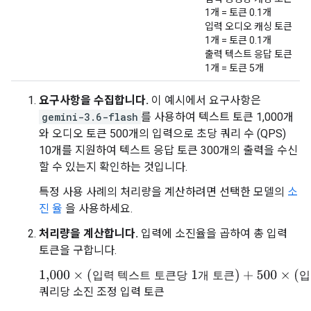
1개 = 토큰 0.1개
입력 오디오 캐싱 토큰
1개 = 토큰 0.1개
출력 텍스트 응답 토큰
1개 = 토큰 5개
요구사항을 수집합니다.
이 예시에서 요구사항은
gemini-3.6-flash
를 사용하여 텍스트 토큰 1,000개
와 오디오 토큰 500개의 입력으로 초당 쿼리 수 (QPS)
10개를 지원하여 텍스트 응답 토큰 300개의 출력을 수신
할 수 있는지 확인하는 것입니다.
특정 사용 사례의 처리량을 계산하려면 선택한 모델의
소
진 율
을 사용하세요.
처리량을 계산합니다.
입력에 소진율을 곱하여 총 입력
토큰을 구합니다.
입
력
텍
스
트
토
큰
당
개
토
큰
입
1,000
×
(
입력 텍스트 토큰당 1개 토큰
)
+
500
×
(
입력 오디오 
쿼리당 소진 조정 입력 토큰