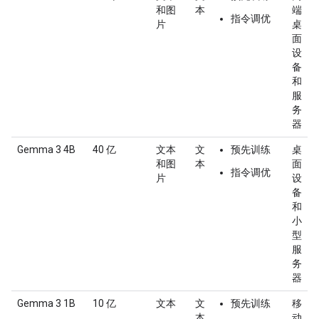
和图
本
端
指令调优
片
桌
面
设
备
和
服
务
器
Gemma 3 4B
40 亿
文本
文
预先训练
桌
和图
本
面
指令调优
片
设
备
和
小
型
服
务
器
Gemma 3 1B
10 亿
文本
文
预先训练
移
本
动