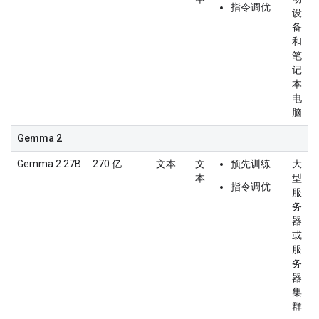
指令调优
设
备
和
笔
记
本
电
脑
Gemma 2
Gemma 2 27B
270 亿
文本
文
预先训练
大
本
型
指令调优
服
务
器
或
服
务
器
集
群