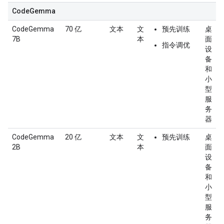
CodeGemma
CodeGemma
70 亿
文本
文
预先训练
桌
7B
本
面
指令调优
设
备
和
小
型
服
务
器
CodeGemma
20 亿
文本
文
预先训练
桌
2B
本
面
设
备
和
小
型
服
务