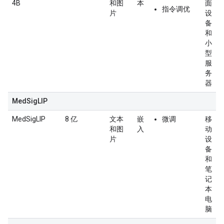
4B
和图
本
面
指令调优
片
设
备
和
小
型
服
务
器
MedSigLIP
MedSigLIP
8 亿
文本
嵌
微调
移
和图
入
动
片
设
备
和
笔
记
本
电
脑