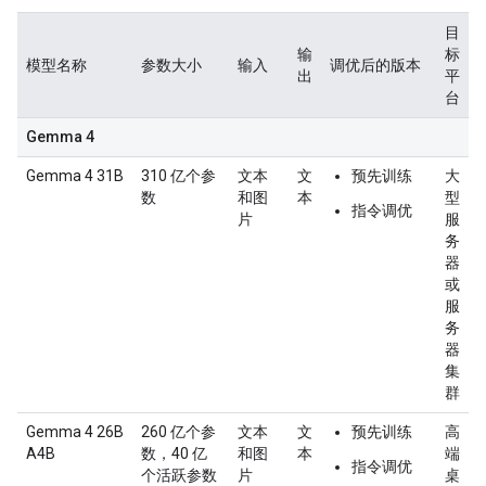
目
输
标
模型名称
参数大小
输入
调优后的版本
出
平
台
Gemma 4
Gemma 4 31B
310 亿个参
文本
文
预先训练
大
数
和图
本
型
指令调优
片
服
务
器
或
服
务
器
集
群
Gemma 4 26B
260 亿个参
文本
文
预先训练
高
A4B
数，40 亿
和图
本
端
指令调优
个活跃参数
片
桌