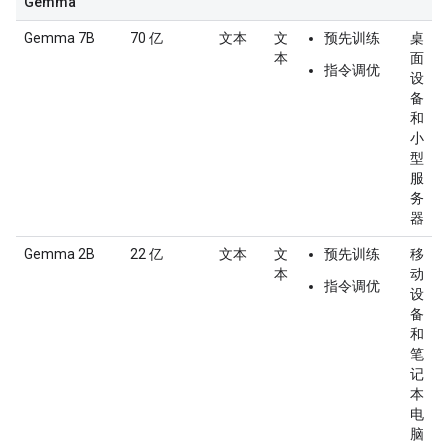
Gemma
Gemma 7B
70 亿
文本
文
预先训练
桌
本
面
指令调优
设
备
和
小
型
服
务
器
Gemma 2B
22 亿
文本
文
预先训练
移
本
动
指令调优
设
备
和
笔
记
本
电
脑