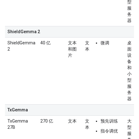
型
服
务
器
ShieldGemma 2
ShieldGemma
40 亿
文本
文
微调
桌
2
和图
本
面
片
设
备
和
小
型
服
务
器
TxGemma
TxGemma
270 亿
文本
文
预先训练
大
27B
本
型
指令调优
服