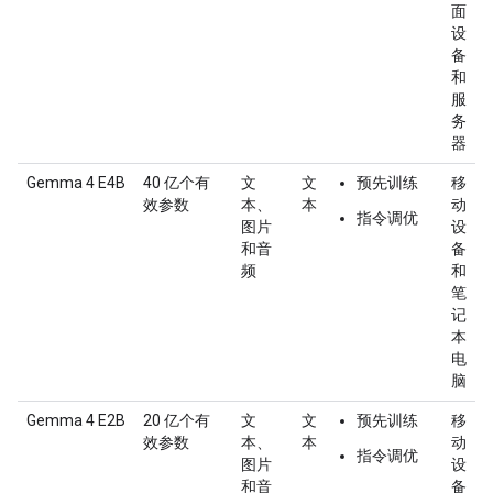
面
设
备
和
服
务
器
Gemma 4 E4B
40 亿个有
文
文
预先训练
移
效参数
本、
本
动
指令调优
图片
设
和音
备
频
和
笔
记
本
电
脑
Gemma 4 E2B
20 亿个有
文
文
预先训练
移
效参数
本、
本
动
指令调优
图片
设
和音
备