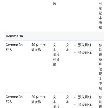
频
和
笔
记
本
电
脑
Gemma 3n
Gemma 3n
40 亿个有
文
文
预先训练
移
E4B
效参数
本、
本
动
指令调优
图片
设
和音
备
频
和
笔
记
本
电
脑
Gemma 3n
20 亿个有
文
文
预先训练
移
E2B
效参数
本、
本
动
指令调优
图片
设