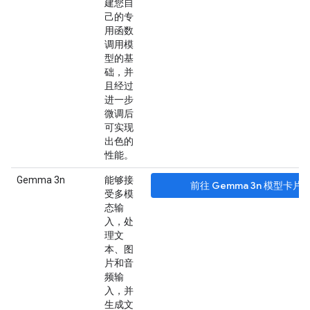
建您自
己的专
用函数
调用模
型的基
础，并
且经过
进一步
微调后
可实现
出色的
性能。
Gemma 3n
能够接
前往 Gemma 3n 模型卡片
受多模
态输
入，处
理文
本、图
片和音
频输
入，并
生成文