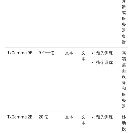
务
器
或
服
务
器
集
群
TxGemma 9B
9 个十亿
文本
文
预先训练
高
本
端
指令调优
桌
面
设
备
和
服
务
器
TxGemma 2B
20 亿
文本
文
预先训练
移
本
动
设