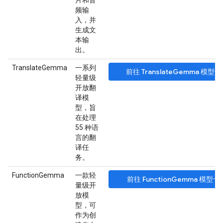
片和音
频输
入，并
生成文
本输
出。
TranslateGemma
一系列
前往 TranslateGemma 模型
轻量级
开放翻
译模
型，旨
在处理
55 种语
言的翻
译任
务。
FunctionGemma
一款轻
前往 FunctionGemma 模型卡
量级开
放模
型，可
作为创