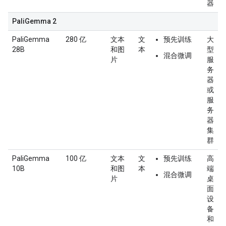
器
PaliGemma 2
PaliGemma
280 亿
文本
文
预先训练
大
28B
和图
本
型
混合微调
片
服
务
器
或
服
务
器
集
群
PaliGemma
100 亿
文本
文
预先训练
高
10B
和图
本
端
混合微调
片
桌
面
设
备
和