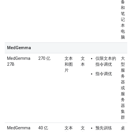
备
和
笔
记
本
电
脑
MedGemma
MedGemma
270 亿
文本
文
仅限文本的
大
27B
和图
本
指令调优
型
片
服
指令调优
务
器
或
服
务
器
集
群
MedGemma
40 亿
文本
文
预先训练
桌