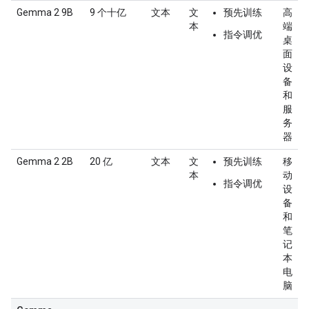
Gemma 2 9B
9 个十亿
文本
文
预先训练
高
本
端
指令调优
桌
面
设
备
和
服
务
器
Gemma 2 2B
20 亿
文本
文
预先训练
移
本
动
指令调优
设
备
和
笔
记
本
电
脑