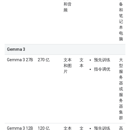
和音
备
频
和
笔
记
本
电
脑
Gemma 3
Gemma 3 27B
270 亿
文本
文
预先训练
大
和图
本
型
指令调优
片
服
务
器
或
服
务
器
集
群
Gemma 3 12B
120 亿
文本
文
预先训练
高