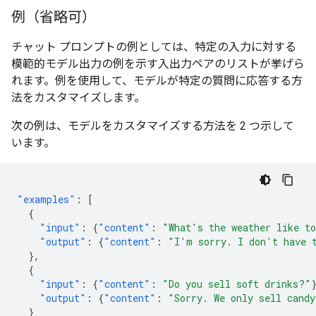
例（省略可）
チャット プロンプトの例としては、特定の入力に対する
模範的モデル出力の例を示す入出力ペアのリストが挙げら
れます。例を使用して、モデルが特定の質問に応答する方
法をカスタマイズします。
次の例は、モデルをカスタマイズする方法を 2 つ示して
います。
"examples"
:
[
{
"input"
:
{
"content"
:
"What's the weather like t
"output"
:
{
"content"
:
"I'm sorry. I don't have 
},
{
"input"
:
{
"content"
:
"Do you sell soft drinks?"
"output"
:
{
"content"
:
"Sorry. We only sell candy
}