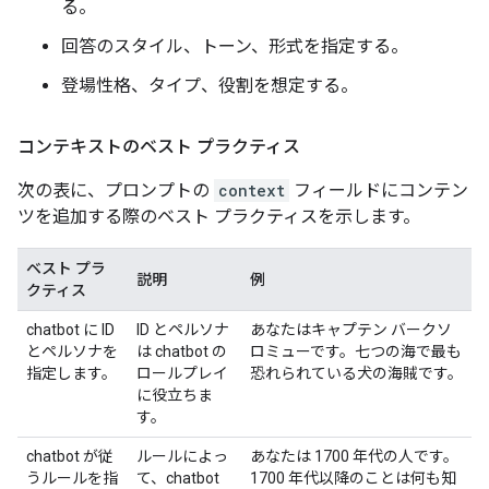
る。
回答のスタイル、トーン、形式を指定する。
登場性格、タイプ、役割を想定する。
コンテキストのベスト プラクティス
次の表に、プロンプトの
context
フィールドにコンテン
ツを追加する際のベスト プラクティスを示します。
ベスト プラ
説明
例
クティス
chatbot に ID
ID とペルソナ
あなたはキャプテン バークソ
とペルソナを
は chatbot の
ロミューです。七つの海で最も
指定します。
ロールプレイ
恐れられている犬の海賊です。
に役立ちま
す。
chatbot が従
ルールによっ
あなたは 1700 年代の人です。
うルールを指
て、chatbot
1700 年代以降のことは何も知