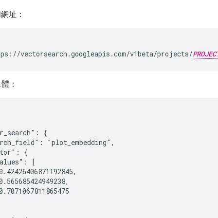
和網址：
ps://vectorsearch.googleapis.com/v1beta/projects/
PROJEC
主體：
r_search": {

rch_field": "plot_embedding",

tor": {

alues": [

0.42426406871192845,

0.565685424949238,

0.7071067811865475
