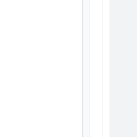
        
        
        
        
        
        
        
        
        
        
        
        
        
        
        
        
        
        
        
        
        
        
        