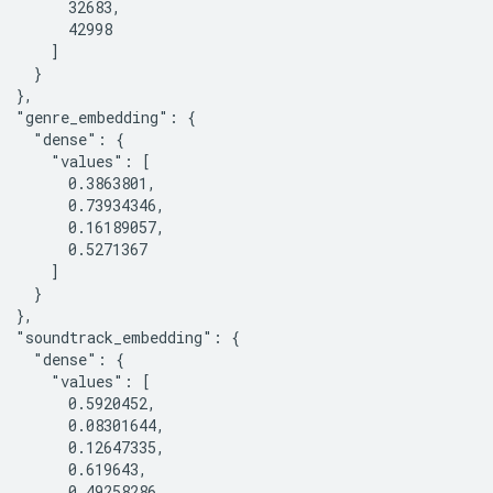
        32683,

        42998

      ]

    }

  },

  "genre_embedding": {

    "dense": {

      "values": [

        0.3863801,

        0.73934346,

        0.16189057,

        0.5271367

      ]

    }

  },

  "soundtrack_embedding": {

    "dense": {

      "values": [

        0.5920452,

        0.08301644,

        0.12647335,

        0.619643,

        0.49258286
