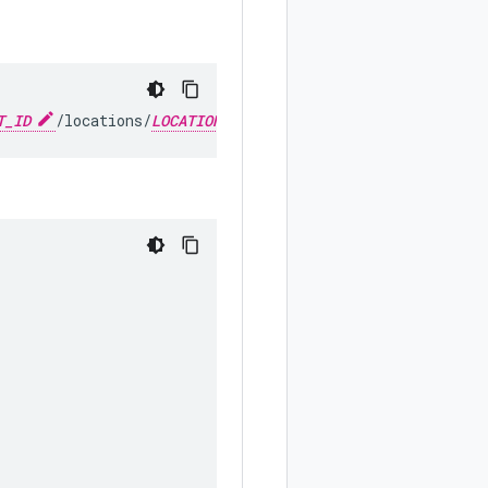
T_ID
/locations/
LOCATION
/collections/
COLLECTION_ID