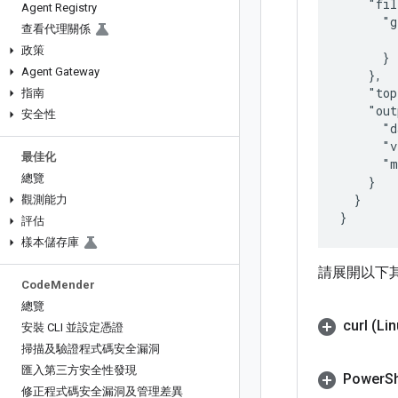
    "fil
Agent Registry
      "g
查看代理關係
        
政策
      }

Agent Gateway
    },

    "top
指南
    "out
安全性
      "d
      "v
最佳化
      "m
總覽
    }

  }

觀測能力
評估
樣本儲存庫
請展開以下
Code
Mender
總覽
curl (L
安裝 CLI 並設定憑證
掃描及驗證程式碼安全漏洞
匯入第三方安全性發現
Power
S
修正程式碼安全漏洞及管理差異