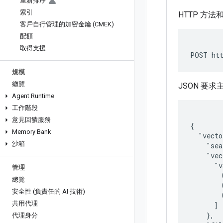
重新排序
索引
HTTP 方法
客戶自行管理的加密金鑰 (CMEK)
配額
取得支援
POST htt
規模
總覽
JSON 要求
Agent Runtime
工作階段
意見回饋服務
{

Memory Bank
  "vecto
沙箱
    "sea
    "vec
      "v
管理
        
總覽
        
安全性 (負責任的 AI 技術)
        
共用代理
      ]

    },

代理身分