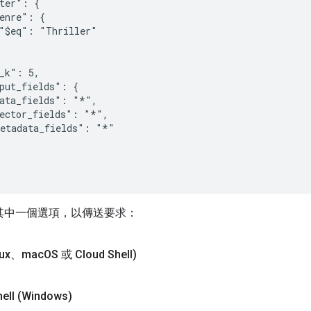
ter": {

enre": {

"$eq": "Thriller"

_k": 5,

put_fields": {

ata_fields": "*",

ector_fields": "*",

etadata_fields": "*"

其中一個選項，以傳送要求：
inux、mac
OS 或 Cloud Shell)
hell (Windows)