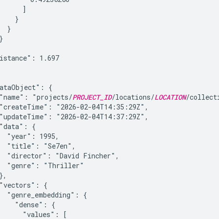
      ]

    }

 }



istance": 1.697

ataObject": {

"name": "projects/
PROJECT_ID
/locations/
LOCATION
/collect
"createTime": "2026-02-04T14:35:29Z",

"updateTime": "2026-02-04T14:37:29Z",

"data": {

  "year": 1995,

  "title": "Se7en",

  "director": "David Fincher",

  "genre": "Thriller"

,

"vectors": {

  "genre_embedding": {

    "dense": {

      "values": [
