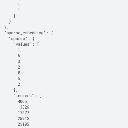
        1,

        1

      ]

    }

  },

  "sparse_embedding": {

    "sparse": {

      "values": [

        1,

        6,

        3,

        2,

        8,

        5,

        2

      ],

      "indices": [

        4065,

        13326,

        17377,

        25918,

        28105,
