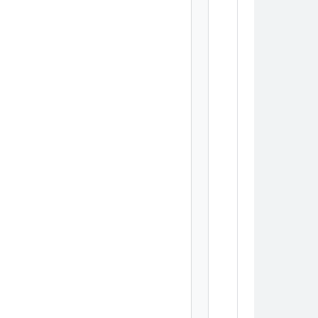
        
        
        
        
        
        
        
        
        
        
        
        
        
        
        
        
        
        
        
        
        
        