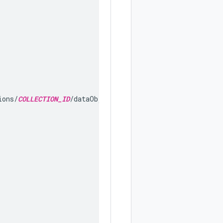
ions/
COLLECTION_ID
/dataObjects/2",
