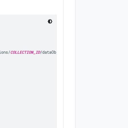
ions/
COLLECTION_ID
/dataObjects/1",
