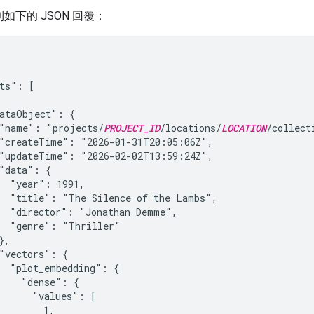
如下的 JSON 回覆：
ts": [

ataObject": {

"name": "projects/
PROJECT_ID
/locations/
LOCATION
/collect
"createTime": "2026-01-31T20:05:06Z",

"updateTime": "2026-02-02T13:59:24Z",

"data": {

  "year": 1991,

  "title": "The Silence of the Lambs",

  "director": "Jonathan Demme",

  "genre": "Thriller"

,

"vectors": {

  "plot_embedding": {

    "dense": {

      "values": [

        1,
