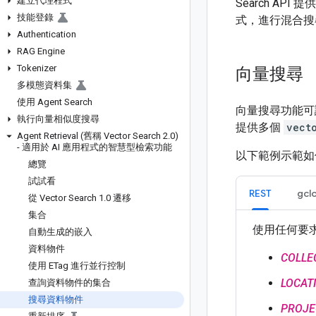
建立代理程式
Search 
技能登錄
式，進行混合搜
Authentication
RAG Engine
Tokenizer
向量搜尋
多模態資料集
使用 Agent Search
向量搜尋功能可
執行向量相似度搜尋
提供多個
vect
Agent Retrieval (舊稱 Vector Search 2
.
0)
- 適用於 AI 應用程式的智慧型檢索功能
以下範例示範如何
總覽
試試看
REST
gcl
從 Vector Search 1
.
0 遷移
集合
使用任何要
自動生成的嵌入
資料物件
COLLE
使用 ETag 進行並行控制
LOCAT
查詢資料物件的集合
搜尋資料物件
PROJE