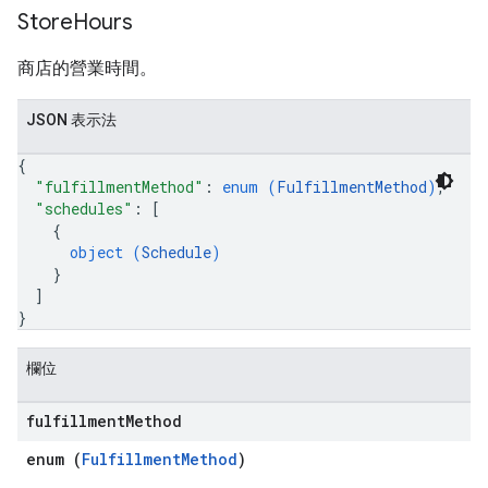
Store
Hours
商店的營業時間。
JSON 表示法
{
"fulfillmentMethod"
: 
enum (
FulfillmentMethod
)
,
"schedules"
: 
[
{
object (
Schedule
)
}
]
}
欄位
fulfillment
Method
enum (
FulfillmentMethod
)