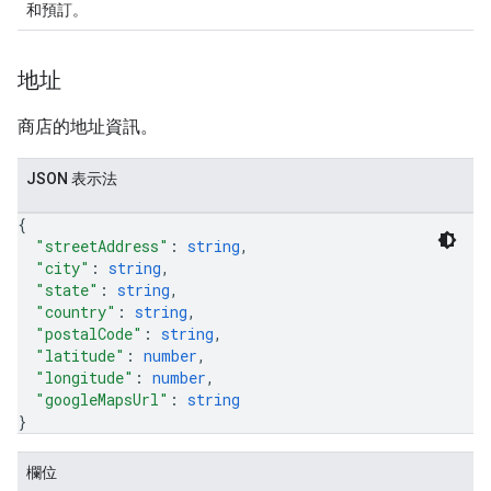
和預訂。
地址
商店的地址資訊。
JSON 表示法
{
"streetAddress"
: 
string
,
"city"
: 
string
,
"state"
: 
string
,
"country"
: 
string
,
"postalCode"
: 
string
,
"latitude"
: 
number
,
"longitude"
: 
number
,
"googleMapsUrl"
: 
string
}
欄位