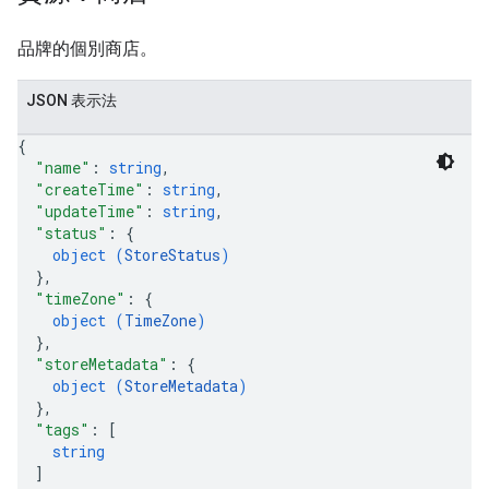
品牌的個別商店。
JSON 表示法
{
"name"
: 
string
,
"createTime"
: 
string
,
"updateTime"
: 
string
,
"status"
: 
{
object (
StoreStatus
)
}
,
"timeZone"
: 
{
object (
TimeZone
)
}
,
"storeMetadata"
: 
{
object (
StoreMetadata
)
}
,
"tags"
: 
[
string
]