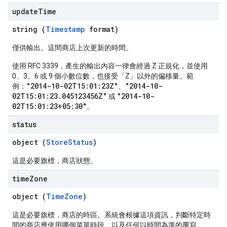
update
Time
string (
Timestamp
format)
僅供輸出。這間商店上次更新的時間。
使用 RFC 3339，產生的輸出內容一律會經過 Z 正規化，並使用
0、3、6 或 9 個小數位數，也接受「Z」以外的偏移量。範
"2014-10-02T15:01:23Z"
"2014-10-
例：
、
02T15:01:23.045123456Z"
"2014-10-
或
02T15:01:23+05:30"
。
status
object (
StoreStatus
)
這是必要旗標，商店狀態。
time
Zone
object (
TimeZone
)
這是必要旗標，商店的時區。系統會根據這項資訊，判斷特定時
間的商店應使用哪個菜單時段，以及任何以時間為準的覆寫。