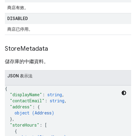
商店有效。
DISABLED
商店已停用。
Store
Metadata
儲存庫的中繼資料。
JSON 表示法
{
"displayName"
: 
string
,
"contactEmail"
: 
string
,
"address"
: 
{
object (
Address
)
}
,
"storeHours"
: 
[
{