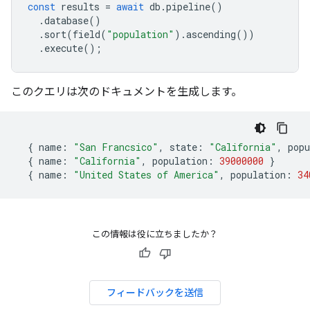
const
results
=
await
db
.
pipeline
()
.
database
()
.
sort
(
field
(
"population"
).
ascending
())
.
execute
();
このクエリは次のドキュメントを生成します。
{
name
:
"San Francsico"
,
state
:
"California"
,
popu
{
name
:
"California"
,
population
:
39000000
}
{
name
:
"United States of America"
,
population
:
34
この情報は役に立ちましたか？
フィードバックを送信