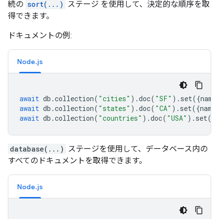
続の
sort(...)
ステージ を使用して、決定的な順序を取
得できます。
ドキュメントの例:
Node.js
await
db
.
collection
(
"cities"
).
doc
(
"SF"
).
set
({
name
await
db
.
collection
(
"states"
).
doc
(
"CA"
).
set
({
name
await
db
.
collection
(
"countries"
).
doc
(
"USA"
).
set
({
database(...)
ステージを使用して、データベース内の
すべてのドキュメントを取得できます。
Node.js