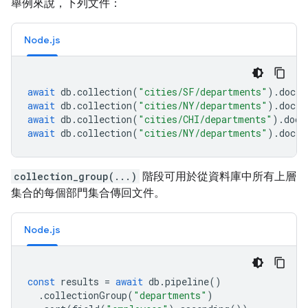
舉例來說，下列文件：
Node.js
await
db
.
collection
(
"cities/SF/departments"
).
doc
(
"
await
db
.
collection
(
"cities/NY/departments"
).
doc
(
"
await
db
.
collection
(
"cities/CHI/departments"
).
doc
(
await
db
.
collection
(
"cities/NY/departments"
).
doc
(
"
collection_group(...)
階段可用於從資料庫中所有上層
集合的每個部門集合傳回文件。
Node.js
const
results
=
await
db
.
pipeline
()
.
collectionGroup
(
"departments"
)