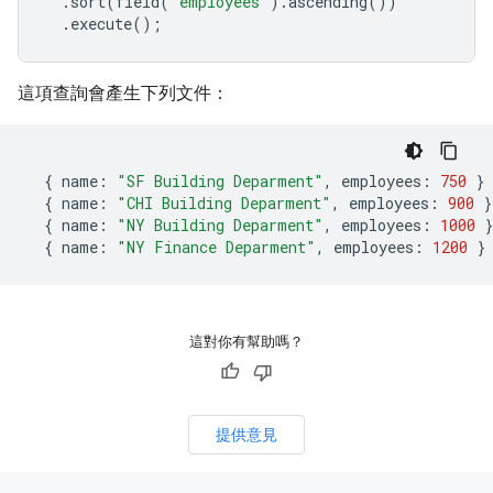
.
sort
(
field
(
"employees"
).
ascending
())
.
execute
();
這項查詢會產生下列文件：
{
name
:
"SF Building Deparment"
,
employees
:
750
}
{
name
:
"CHI Building Deparment"
,
employees
:
900
}
{
name
:
"NY Building Deparment"
,
employees
:
1000
}
{
name
:
"NY Finance Deparment"
,
employees
:
1200
}
這對你有幫助嗎？
提供意見