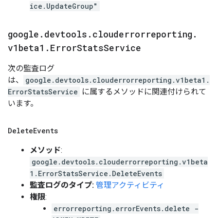
ice.UpdateGroup"
google
.
devtools
.
clouderrorreporting
.
v1beta1
.
Error
Stats
Service
次の監査ログ
は、
google.devtools.clouderrorreporting.v1beta1.
ErrorStatsService
に属するメソッドに関連付けられて
います。
Delete
Events
メソッド
:
google.devtools.clouderrorreporting.v1beta
1.ErrorStatsService.DeleteEvents
監査ログのタイプ:
管理アクティビティ
権限
:
errorreporting.errorEvents.delete -