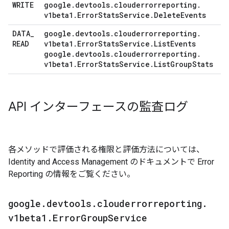
WRITE
google
.
devtools
.
clouderrorreporting
.
v1beta1
.
Error
Stats
Service
.
Delete
Events
DATA
_
google
.
devtools
.
clouderrorreporting
.
READ
v1beta1
.
Error
Stats
Service
.
List
Events
google
.
devtools
.
clouderrorreporting
.
v1beta1
.
Error
Stats
Service
.
List
Group
Stats
API インターフェースの監査ログ
各メソッドで評価される権限と評価方法については、
Identity and Access Management のドキュメントで Error
Reporting の情報をご覧ください。
google
.
devtools
.
clouderrorreporting
.
v1beta1
.
Error
Group
Service