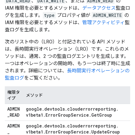
DATA_READ
、
DATA_WRITE
、または
ADMIN_READ
の
IAM 権限を必要とするメソッドは、
データアクセス
監査ロ
グを生成します。
type
プロパティ値が
ADMIN_WRITE
の
IAM 権限を必要とするメソッドは、
管理アクティビティ
監
査ログを生成します。
次のリスト中の（LRO）と付記されている API メソッド
は、長時間実行オペレーション（LRO）です。これらのメ
ソッドは、通常、2 つの監査ログエントリを生成します。
一つはオペレーションの開始時、もう一つは終了時に生成
されます。詳細については、
長時間実行オペレーションの
監査ログ
をご覧ください。
権限タ
メソッド
イプ
ADMIN
google
.
devtools
.
clouderrorreporting
.
_
READ
v1beta1
.
Error
Group
Service
.
Get
Group
ADMIN
google
.
devtools
.
clouderrorreporting
.
_
v1beta1
.
Error
Group
Service
.
Update
Group