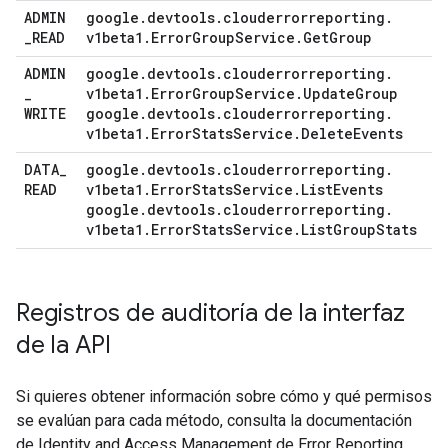
ADMIN
google
.
devtools
.
clouderrorreporting
.
_
READ
v1beta1
.
Error
Group
Service
.
Get
Group
ADMIN
google
.
devtools
.
clouderrorreporting
.
_
v1beta1
.
Error
Group
Service
.
Update
Group
WRITE
google
.
devtools
.
clouderrorreporting
.
v1beta1
.
Error
Stats
Service
.
Delete
Events
DATA
_
google
.
devtools
.
clouderrorreporting
.
READ
v1beta1
.
Error
Stats
Service
.
List
Events
google
.
devtools
.
clouderrorreporting
.
v1beta1
.
Error
Stats
Service
.
List
Group
Stats
Registros de auditoría de la interfaz
de la API
Si quieres obtener información sobre cómo y qué permisos
se evalúan para cada método, consulta la documentación
de Identity and Access Management de Error Reporting.