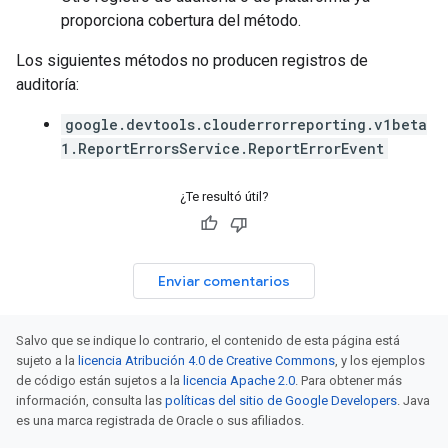
proporciona cobertura del método.
Los siguientes métodos no producen registros de
auditoría:
google.devtools.clouderrorreporting.v1beta
1.ReportErrorsService.ReportErrorEvent
¿Te resultó útil?
Enviar comentarios
Salvo que se indique lo contrario, el contenido de esta página está
sujeto a la
licencia Atribución 4.0 de Creative Commons
, y los ejemplos
de código están sujetos a la
licencia Apache 2.0
. Para obtener más
información, consulta las
políticas del sitio de Google Developers
. Java
es una marca registrada de Oracle o sus afiliados.