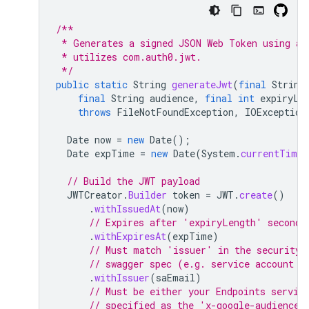
/**
 * Generates a signed JSON Web Token using a 
 * utilizes com.auth0.jwt.
 */
public
static
String
generateJwt
(
final
String
final
String
audience
,
final
int
expiryLe
throws
FileNotFoundException
,
IOException
Date
now
=
new
Date
();
Date
expTime
=
new
Date
(
System
.
currentTimeM
// Build the JWT payload
JWTCreator
.
Builder
token
=
JWT
.
create
()
.
withIssuedAt
(
now
)
// Expires after 'expiryLength' seconds
.
withExpiresAt
(
expTime
)
// Must match 'issuer' in the security 
// swagger spec (e.g. service account e
.
withIssuer
(
saEmail
)
// Must be either your Endpoints servic
// specified as the 'x-google-audience'