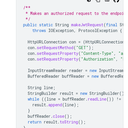
/**
 * Makes an authorized request to the endpoin
 */
public
static
String
makeJwtRequest
(
final
Str
throws
IOException
,
ProtocolException
{
HttpURLConnection
con
=
(
HttpURLConnection
)
con
.
setRequestMethod
(
"GET"
);
con
.
setRequestProperty
(
"Content-Type"
,
"app
con
.
setRequestProperty
(
"Authorization"
,
"Be
InputStreamReader
reader
=
new
InputStreamR
BufferedReader
buffReader
=
new
BufferedRea
String
line
;
StringBuilder
result
=
new
StringBuilder
();
while
((
line
=
buffReader
.
readLine
())
!=
nu
result
.
append
(
line
);
}
buffReader
.
close
();
return
result
.
toString
();
}