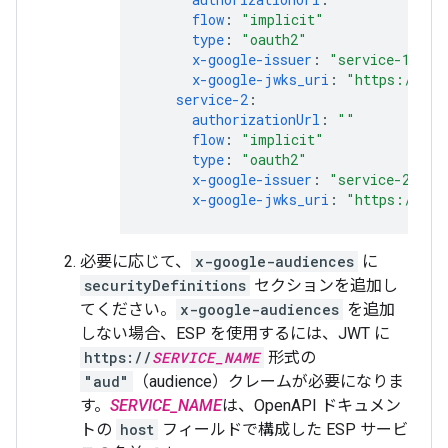
flow
:
"implicit"
type
:
"oauth2"
x-google-issuer
:
"service-1@exa
x-google-jwks_uri
:
"https://www
service-2
:
authorizationUrl
:
""
flow
:
"implicit"
type
:
"oauth2"
x-google-issuer
:
"service-2@exa
x-google-jwks_uri
:
"https://www
必要に応じて、
x-google-audiences
に
securityDefinitions
セクションを追加し
てください。
x-google-audiences
を追加
しない場合、ESP を使用するには、JWT に
https://
SERVICE_NAME
形式の
"aud"
（audience）クレームが必要になりま
す。
SERVICE_NAME
は、OpenAPI ドキュメン
トの
host
フィールドで構成した ESP サービ