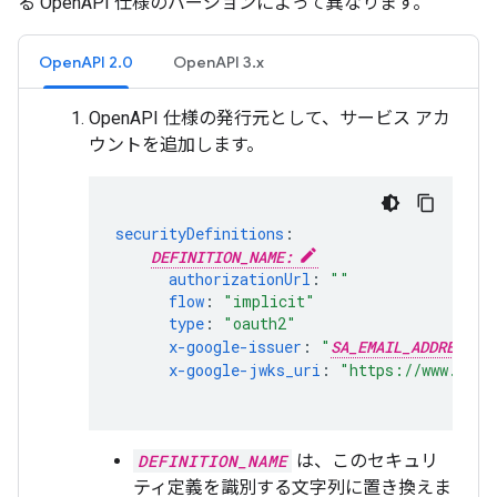
る OpenAPI 仕様のバージョンによって異なります。
OpenAPI 2.0
OpenAPI 3.x
OpenAPI 仕様の発行元として、サービス アカ
ウントを追加します。
securityDefinitions
:
DEFINITION_NAME:
authorizationUrl
:
""
flow
:
"implicit"
type
:
"oauth2"
x-google-issuer
:
"
SA_EMAIL_ADDRESS
x-google-jwks_uri
:
"https://www.goog
DEFINITION_NAME
は、このセキュリ
ティ定義を識別する文字列に置き換えま