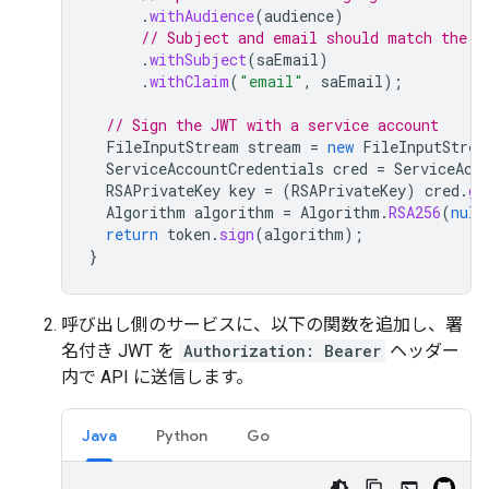
.
withAudience
(
audience
)
// Subject and email should match the s
.
withSubject
(
saEmail
)
.
withClaim
(
"email"
,
saEmail
);
// Sign the JWT with a service account
FileInputStream
stream
=
new
FileInputStrea
ServiceAccountCredentials
cred
=
ServiceAcc
RSAPrivateKey
key
=
(
RSAPrivateKey
)
cred
.
ge
Algorithm
algorithm
=
Algorithm
.
RSA256
(
null
return
token
.
sign
(
algorithm
);
}
呼び出し側のサービスに、以下の関数を追加し、署
名付き JWT を
Authorization: Bearer
ヘッダー
内で API に送信します。
Java
Python
Go