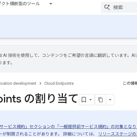
ダクト横断型のツール
le は AI 技術を使用して、コンテンツをご希望の言語に翻訳しています。AI
ります。
ication development
Cloud Endpoints
この情
points の割り当て
般サービス規約」セクションの「一般提供前サービス規約」の対象となり
トが制限されることがあります。 詳細については、
リリースステージの