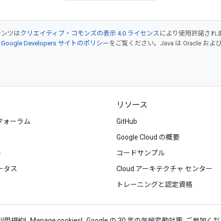
テンツは
クリエイティブ・コモンズの表示 4.0 ライセンス
により使用許諾され
、
Google Developers サイトのポリシー
をご覧ください。Java は Oracle
リソース
フォーラム
GitHub
Google Cloud の概要
ト
コードサンプル
ータス
Cloud アーキテクチャ センター
トレーニングと認定資格
d 利用規約
Manage cookies
Google の 30 年の気候変動対策: ご参加く