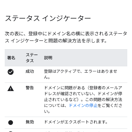
ステータス インジケーター
次の表に、登録中にドメイン名の横に表示されるステータ
ス インジケーターと問題の解決方法を示します。
ステー
署名
説明
タス
check_circle
成功
登録はアクティブで、エラーはありませ
ん。
warning
警告
ドメインに問題がある（登録者のメールア
ドレスが確認されていない、ドメインが停
止されているなど）。この問題の解決方法
については、
ドメインの停止
をご覧くださ
い。
fiber_manual_record
無効
ドメインがエクスポートされます。