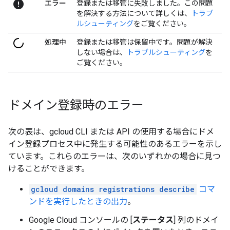
error
エラー
登録または移管に失敗しました。この問題
を解決する方法について詳しくは、
トラブ
ルシューティング
をご覧ください。
処理中
登録または移管は保留中です。問題が解決
しない場合は、
トラブルシューティング
を
ご覧ください。
ドメイン登録時のエラー
次の表は、gcloud CLI または API の使用する場合にドメ
イン登録プロセス中に発生する可能性のあるエラーを示し
ています。これらのエラーは、次のいずれかの場合に見つ
けることができます。
gcloud domains registrations describe
コマ
ンドを実行したときの出力
。
Google Cloud コンソールの [
ステータス
] 列のドメイ