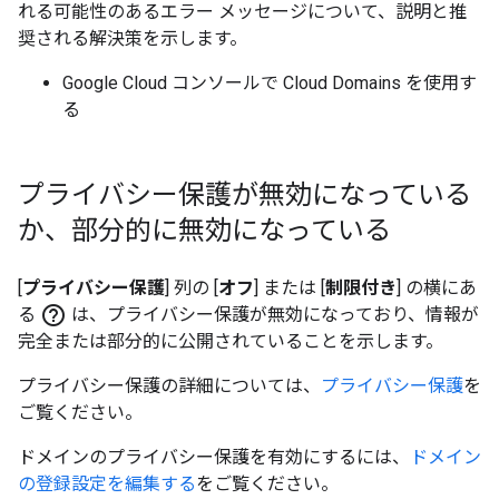
れる可能性のあるエラー メッセージについて、説明と推
奨される解決策を示します。
Google Cloud コンソールで Cloud Domains を使用す
る
プライバシー保護が無効になっている
か、部分的に無効になっている
[
プライバシー保護
] 列の [
オフ
] または [
制限付き
] の横にあ
help_outline
る
は、プライバシー保護が無効になっており、情報が
完全または部分的に公開されていることを示します。
プライバシー保護の詳細については、
プライバシー保護
を
ご覧ください。
ドメインのプライバシー保護を有効にするには、
ドメイン
の登録設定を編集する
をご覧ください。