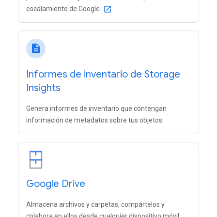
escalamiento de Google.
open_in_new
description
Informes de inventario de Storage
Insights
Genera informes de inventario que contengan
información de metadatos sobre tus objetos.
Google Drive
Almacena archivos y carpetas, compártelos y
colabora en ellos desde cualquier dispositivo móvil,