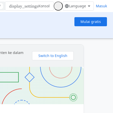
Konsol
Masuk
/
Mulai gratis
nten ke dalam