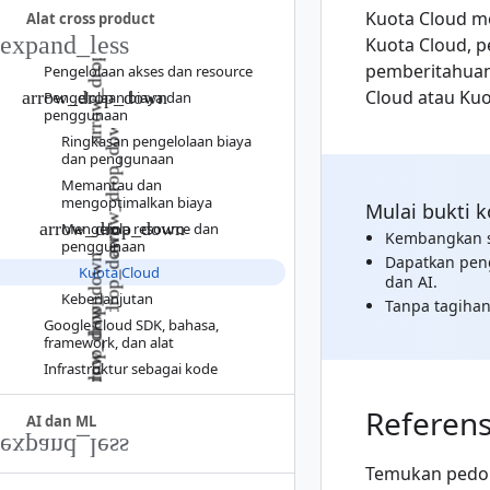
Kuota Cloud m
Alat cross product
Kuota Cloud,
pemberitahuan 
Pengelolaan akses dan resource
Cloud atau Kuo
Pengelolaan biaya dan
penggunaan
Ringkasan pengelolaan biaya
dan penggunaan
Memantau dan
mengoptimalkan biaya
Mulai bukti k
Mengelola resource dan
Kembangkan so
penggunaan
Dapatkan peng
Kuota Cloud
dan AI.
Keberlanjutan
Tanpa tagihan
Google Cloud SDK
,
bahasa
,
framework
,
dan alat
Infrastruktur sebagai kode
Referen
AI dan ML
Temukan pedom