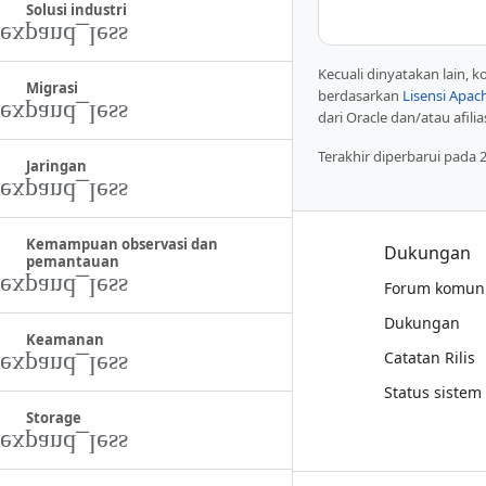
Solusi industri
Kecuali dinyatakan lain, 
Migrasi
berdasarkan
Lisensi Apac
dari Oracle dan/atau afilia
Terakhir diperbarui pada 
Jaringan
Kemampuan observasi dan
Produk dan harga
Dukungan
pemantauan
Lihat semua produk
Forum komuni
Harga Google Cloud
Dukungan
Keamanan
Google Cloud Marketplace
Catatan Rilis
Hubungi bagian penjualan
Status sistem
Storage