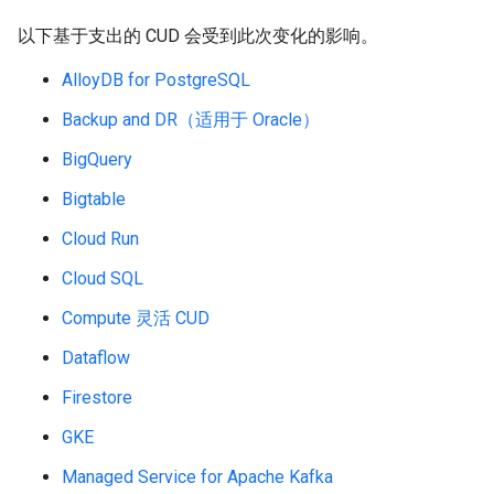
以下基于支出的 CUD 会受到此次变化的影响。
AlloyDB for PostgreSQL
Backup and DR（适用于 Oracle）
BigQuery
Bigtable
Cloud Run
Cloud SQL
Compute 灵活 CUD
Dataflow
Firestore
GKE
Managed Service for Apache Kafka